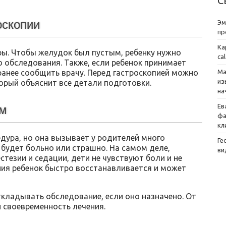
С
оскопии
Эм
пр
Ка
ы. Чтобы желудок был пустым, ребенку нужно
ca
 до обследования. Также, если ребенок принимает
аранее сообщить врачу. Перед гастроскопией можно
Ма
из
орый объяснит все детали подготовки.
на
Ев
ям
фа
кл
дура, но она вызывает у родителей много
Ге
 будет больно или страшно. На самом деле,
ви
езии и седации, дети не чувствуют боли и не
ния ребенок быстро восстанавливается и может
ткладывать обследование, если оно назначено. От
и своевременность лечения.