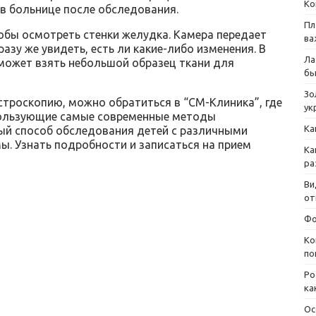
Ко
 в больнице после обследования.
Пл
тобы осмотреть стенки желудка. Камера передает
ва
разу же увидеть, есть ли какие-либо изменения. В
Ла
 может взять небольшой образец ткани для
бы
Зо
строскопию, можно обратиться в “СМ-Клиника”, где
ук
пользующие самые современные методы
Ка
ный способ обследования детей с различными
. Узнать подробности и записаться на прием
Ка
ра
Ви
от
Фо
Ко
по
Ро
ка
Ос