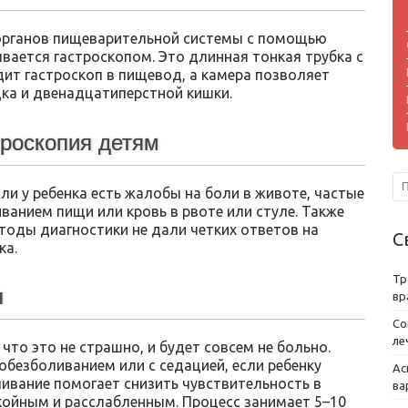
 органов пищеварительной системы с помощью
вается гастроскопом. Это длинная тонкая трубка с
одит гастроскоп в пищевод, а камера позволяет
дка и двенадцатиперстной кишки.
троскопия детям
ли у ребенка есть жалобы на боли в животе, частые
ванием пищи или кровь в рвоте или стуле. Также
тоды диагностики не дали четких ответов на
С
ка.
Тр
я
вр
Со
ле
что это не страшно, и будет совсем не больно.
безболиванием или с седацией, если ребенку
Ас
ивание помогает снизить чувствительность в
ва
окойным и расслабленным. Процесс занимает 5–10