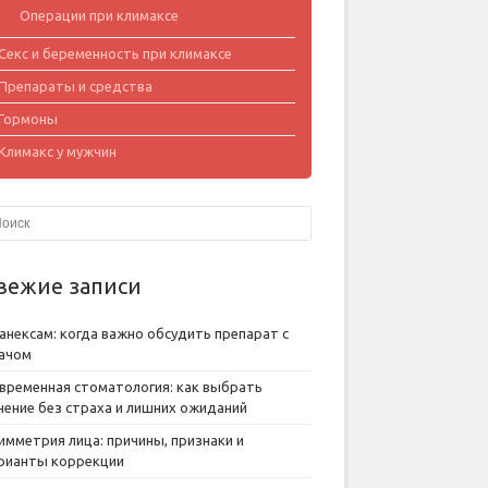
Операции при климаксе
Секс и беременность при климаксе
Препараты и средства
Гормоны
Климакс у мужчин
вежие записи
анексам: когда важно обсудить препарат с
ачом
временная стоматология: как выбрать
чение без страха и лишних ожиданий
имметрия лица: причины, признаки и
рианты коррекции