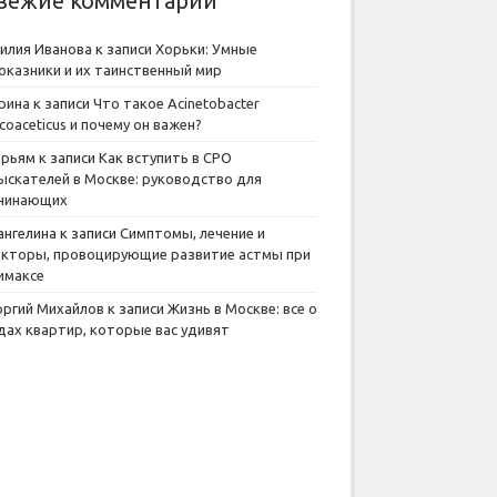
вежие комментарии
илия Иванова
к записи
Хорьки: Умные
оказники и их таинственный мир
рина
к записи
Что такое Acinetobacter
lcoaceticus и почему он важен?
рьям
к записи
Как вступить в СРО
ыскателей в Москве: руководство для
чинающих
ангелина
к записи
Симптомы, лечение и
кторы, провоцирующие развитие астмы при
имаксе
оргий Михайлов
к записи
Жизнь в Москве: все о
дах квартир, которые вас удивят