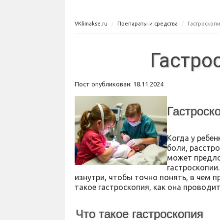
VKlimakse.ru
Препараты и средства
Гастроскоп
Гастро
Пост опубликован: 18.11.2024
Гастроск
Когда у ребе
боли, расстр
может предл
гастроскопии
изнутри, чтобы точно понять, в чем п
такое гастроскопия, как она проводит
Что такое гастроскопия