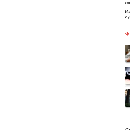
со
Ма
с 