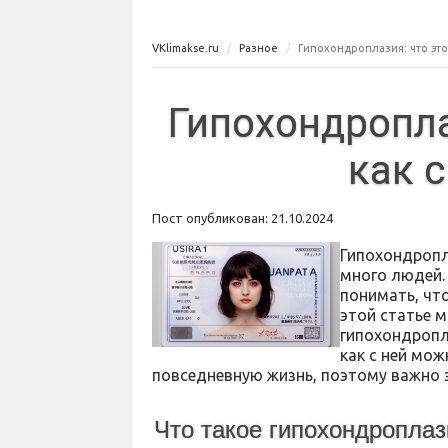
VKlimakse.ru
Разное
Гипохондроплазия: что это 
Гипохондропла
как 
Пост опубликован: 21.10.2024
Гипохондропл
много людей. 
понимать, что
этой статье 
гипохондропла
как с ней мо
повседневную жизнь, поэтому важно з
Что такое гипохондропла