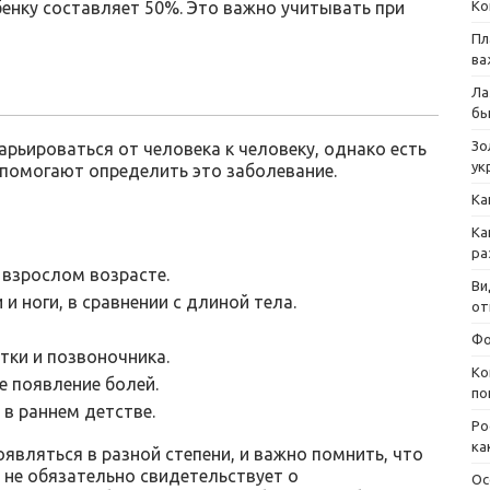
бенку составляет 50%. Это важно учитывать при
Ко
Пл
ва
Ла
бы
Зо
рьироваться от человека к человеку, однако есть
ук
 помогают определить это заболевание.
Ка
Ка
ра
 взрослом возрасте.
Ви
и ноги, в сравнении с длиной тела.
от
Фо
тки и позвоночника.
Ко
 появление болей.
по
в раннем детстве.
Ро
ка
вляться в разной степени, и важно помнить, что
х не обязательно свидетельствует о
Ос