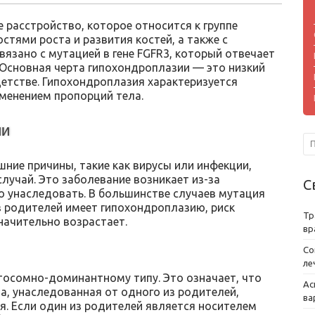
 расстройство, которое относится к группе
стями роста и развития костей, а также с
вязано с мутацией в гене FGFR3, который отвечает
. Основная черта гипохондроплазии — это низкий
детстве. Гипохондроплазия характеризуется
менением пропорций тела.
ии
ние причины, такие как вирусы или инфекции,
лучай. Это заболевание возникает из-за
С
о унаследовать. В большинстве случаев мутация
з родителей имеет гипохондроплазию, риск
Тр
начительно возрастает.
вр
Со
ле
тосомно-доминантному типу. Это означает, что
Ас
а, унаследованная от одного из родителей,
ва
я. Если один из родителей является носителем