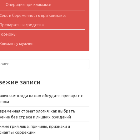
Операции при климаксе
Секс и беременность при климаксе
Препараты и средства
Гормоны
Климакс у мужчин
вежие записи
анексам: когда важно обсудить препарат с
ачом
временная стоматология: как выбрать
чение без страха и лишних ожиданий
имметрия лица: причины, признаки и
рианты коррекции