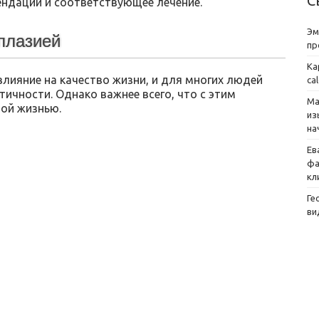
С
ндации и соответствующее лечение.
Эм
плазией
пр
Ка
лияние на качество жизни, и для многих людей
ca
ичности. Однако важнее всего, что с этим
Ма
ой жизнью.
из
на
Ев
фа
кл
Ге
ви