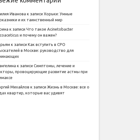
вежие комментарии
илия Иванова
к записи
Хорьки: Умные
оказники и их таинственный мир
рина
к записи
Что такое Acinetobacter
lcoaceticus и почему он важен?
рьям
к записи
Как вступить в СРО
ыскателей в Москве: руководство для
чинающих
ангелина
к записи
Симптомы, лечение и
кторы, провоцирующие развитие астмы при
имаксе
оргий Михайлов
к записи
Жизнь в Москве: все о
дах квартир, которые вас удивят