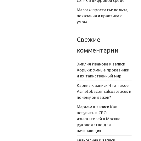
сетях в цифровой среде
Массаж простаты: польза,
показания и практика с
умом
Свежие
комментарии
Эмилия Иванова
к записи
Хорьки: Умные проказники
и их таинственный мир
Карина
к записи
Что такое
Acinetobacter calcoaceticus и
почему он важен?
Марьям
к записи
Как
вступить в СРО
изыскателей в Москве:
руководство для
начинающих
Евангелина
к записи