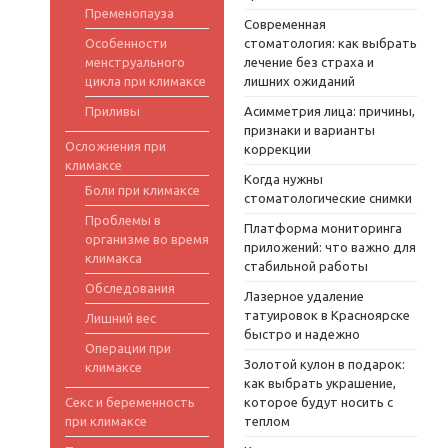
Пременопауза
Современная
Особенности
стоматология: как выбрать
менструального
лечение без страха и
цикла при климаксе
лишних ожиданий
Приливы
Асимметрия лица: причины,
признаки и варианты
Осложнения при
коррекции
климаксе
Когда нужны
Боли при климаксе
стоматологические снимки
Проблемы в
Платформа мониторинга
организме во время
приложений: что важно для
климакса
стабильной работы
Обследования
Лазерное удаление
татуировок в Красноярске
Лишний вес
быстро и надежно
Операции при
Золотой кулон в подарок:
климаксе
как выбрать украшение,
Секс и беременность
которое будут носить с
при климаксе
теплом