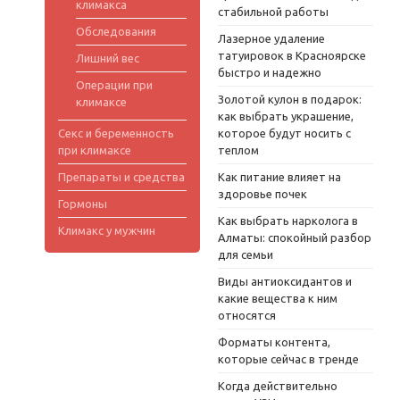
климакса
стабильной работы
Обследования
Лазерное удаление
татуировок в Красноярске
Лишний вес
быстро и надежно
Операции при
Золотой кулон в подарок:
климаксе
как выбрать украшение,
Секс и беременность
которое будут носить с
при климаксе
теплом
Препараты и средства
Как питание влияет на
здоровье почек
Гормоны
Как выбрать нарколога в
Климакс у мужчин
Алматы: спокойный разбор
для семьи
Виды антиоксидантов и
какие вещества к ним
относятся
Форматы контента,
которые сейчас в тренде
Когда действительно