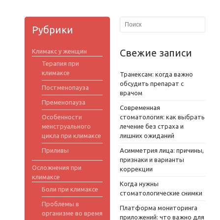
Рубрики
Свежие записи
Климакс у женщин
Терапия при
климаксе
Транексам: когда важно
обсудить препарат с
Постменопауза
врачом
Пременопауза
Современная
Особенности
стоматология: как выбрать
менструального
лечение без страха и
цикла при климаксе
лишних ожиданий
Приливы
Асимметрия лица: причины,
признаки и варианты
Осложнения при
коррекции
климаксе
Когда нужны
Боли при климаксе
стоматологические снимки
Проблемы в
Платформа мониторинга
организме во время
приложений: что важно для