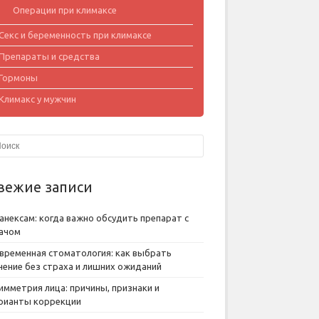
Операции при климаксе
Секс и беременность при климаксе
Препараты и средства
Гормоны
Климакс у мужчин
вежие записи
анексам: когда важно обсудить препарат с
ачом
временная стоматология: как выбрать
чение без страха и лишних ожиданий
имметрия лица: причины, признаки и
рианты коррекции