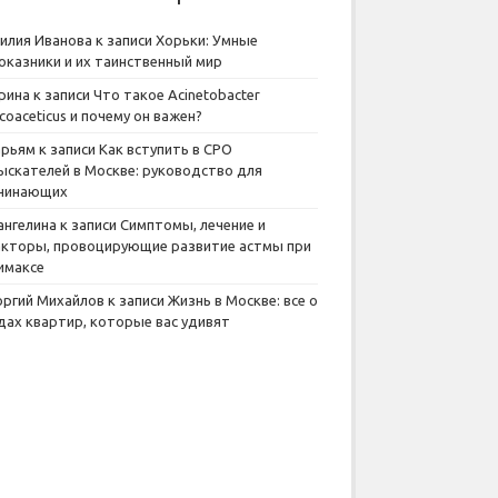
илия Иванова
к записи
Хорьки: Умные
оказники и их таинственный мир
рина
к записи
Что такое Acinetobacter
lcoaceticus и почему он важен?
рьям
к записи
Как вступить в СРО
ыскателей в Москве: руководство для
чинающих
ангелина
к записи
Симптомы, лечение и
кторы, провоцирующие развитие астмы при
имаксе
оргий Михайлов
к записи
Жизнь в Москве: все о
дах квартир, которые вас удивят