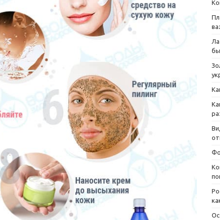
Ко
Пл
ва
Ла
бы
Зо
ук
Ка
Ка
ра
Ви
от
Фо
Ко
по
Ро
ка
Ос