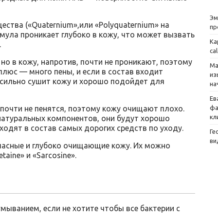
Эм
ства («Quaternium»,или «Polyquaternium» на
пр
рмула проникает глубоко в кожу, что может вызвать
Ка
.
ca
но в кожу, напротив, почти не проникают, поэтому
Ма
люс — много пены, и если в состав входит
из
но сильно сушит кожу и хорошо подойдет для
на
Ев
) почти не пенятся, поэтому кожу очищают плохо.
фа
кл
 натуральных компонентов, они будут хорошо
ходят в состав самых дорогих средств по уходу.
Ге
ви
асные и глубоко очищающие кожу. Их можно
aine» и «Sarcosine».
мыванием, если не хотите чтобы все бактерии с