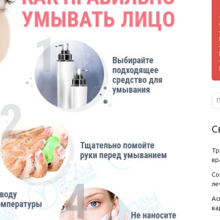
С
Тр
вр
Со
ле
Ас
ва