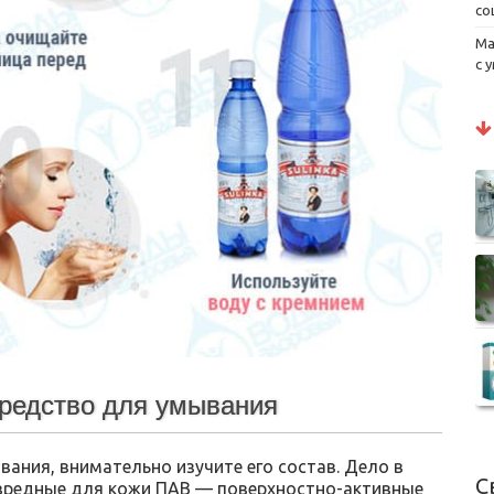
со
Ма
с 
редство для умывания
вания, внимательно изучите его состав. Дело в
С
 вредные для кожи ПАВ — поверхностно-активные