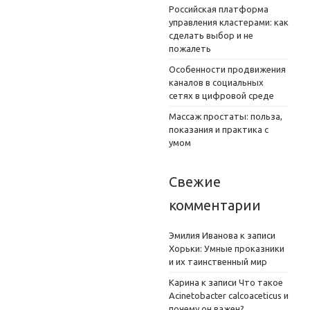
Российская платформа
управления кластерами: как
сделать выбор и не
пожалеть
Особенности продвижения
каналов в социальных
сетях в цифровой среде
Массаж простаты: польза,
показания и практика с
умом
Свежие
комментарии
Эмилия Иванова
к записи
Хорьки: Умные проказники
и их таинственный мир
Карина
к записи
Что такое
Acinetobacter calcoaceticus и
почему он важен?