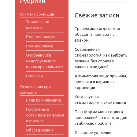
Рубрики
Свежие записи
Климакс у женщин
Терапия при
климаксе
Транексам: когда важно
обсудить препарат с
Постменопауза
врачом
Пременопауза
Современная
Особенности
стоматология: как выбрать
менструального
лечение без страха и
цикла при климаксе
лишних ожиданий
Приливы
Асимметрия лица: причины,
признаки и варианты
Осложнения при
коррекции
климаксе
Когда нужны
Боли при климаксе
стоматологические снимки
Проблемы в
Платформа мониторинга
организме во время
приложений: что важно для
климакса
стабильной работы
Обследования
Лазерное удаление