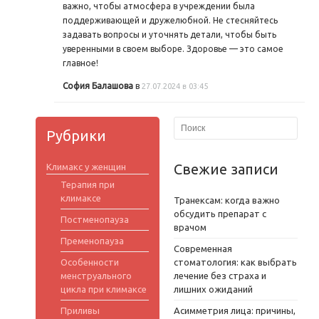
важно, чтобы атмосфера в учреждении была
поддерживающей и дружелюбной. Не стесняйтесь
задавать вопросы и уточнять детали, чтобы быть
уверенными в своем выборе. Здоровье — это самое
главное!
София Балашова
в
27.07.2024 в 03:45
Рубрики
Свежие записи
Климакс у женщин
Терапия при
климаксе
Транексам: когда важно
обсудить препарат с
Постменопауза
врачом
Пременопауза
Современная
Особенности
стоматология: как выбрать
менструального
лечение без страха и
цикла при климаксе
лишних ожиданий
Приливы
Асимметрия лица: причины,