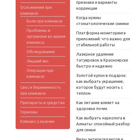
признаки и варианты
Осложнения при
коррекции
климаксе
Когда нужны
Боли при климаксе
стоматологические снимки
Проблемы в
Платформа мониторинга
организме во время
приложений: что важно для
климакса
стабильной работы
Обследования
Лазерное удаление
татуировок в Красноярске
Лишний вес
быстро и надежно
Операции при
Золотой кулон в подарок:
климаксе
как выбрать украшение,
Секс и беременность
которое будут носить с
при климаксе
теплом
Препараты и средства
Как питание влияет на
здоровье почек
Гормоны
Как выбрать нарколога в
Климакс у мужчин
Алматы: спокойный разбор
для семьи
Виды антиоксидантов и