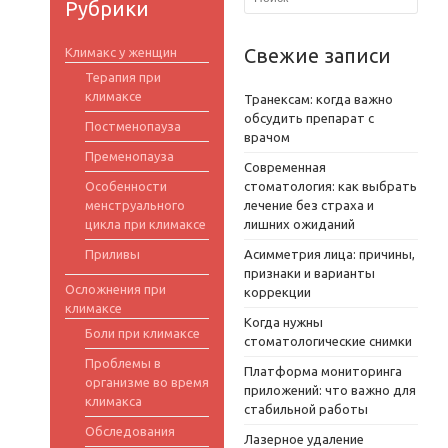
Рубрики
Свежие записи
Климакс у женщин
Терапия при
климаксе
Транексам: когда важно
обсудить препарат с
Постменопауза
врачом
Пременопауза
Современная
Особенности
стоматология: как выбрать
менструального
лечение без страха и
цикла при климаксе
лишних ожиданий
Приливы
Асимметрия лица: причины,
признаки и варианты
Осложнения при
коррекции
климаксе
Когда нужны
Боли при климаксе
стоматологические снимки
Проблемы в
Платформа мониторинга
организме во время
приложений: что важно для
климакса
стабильной работы
Обследования
Лазерное удаление