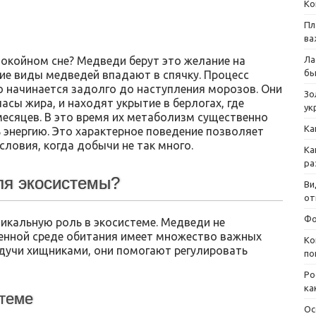
Ко
Пл
ва
спокойном сне? Медведи берут это желание на
Ла
бы
ие виды медведей впадают в спячку. Процесс
 начинается задолго до наступления морозов. Они
Зо
асы жира, и находят укрытие в берлогах, где
ук
есяцев. В это время их метаболизм существенно
Ка
 энергию. Это характерное поведение позволяет
ловия, когда добычи не так много.
Ка
ра
ля экосистемы?
Ви
от
Фо
икальную роль в экосистеме. Медведи не
венной среде обитания имеет множество важных
Ко
удучи хищниками, они помогают регулировать
по
Ро
ка
стеме
Ос