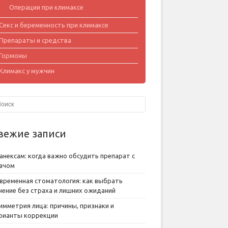
Операции при климаксе
Секс и беременность при климаксе
Препараты и средства
Гормоны
Климакс у мужчин
вежие записи
анексам: когда важно обсудить препарат с
ачом
временная стоматология: как выбрать
чение без страха и лишних ожиданий
имметрия лица: причины, признаки и
рианты коррекции