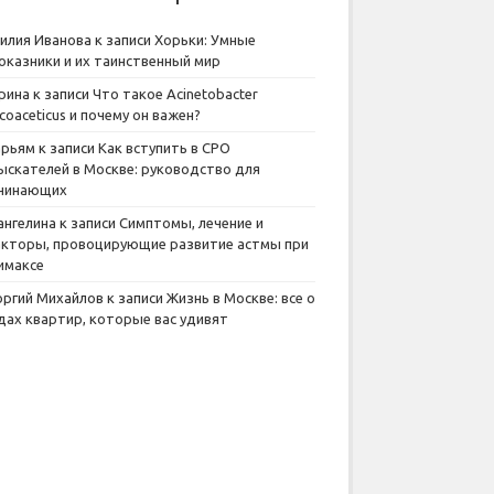
илия Иванова
к записи
Хорьки: Умные
оказники и их таинственный мир
рина
к записи
Что такое Acinetobacter
lcoaceticus и почему он важен?
рьям
к записи
Как вступить в СРО
ыскателей в Москве: руководство для
чинающих
ангелина
к записи
Симптомы, лечение и
кторы, провоцирующие развитие астмы при
имаксе
оргий Михайлов
к записи
Жизнь в Москве: все о
дах квартир, которые вас удивят