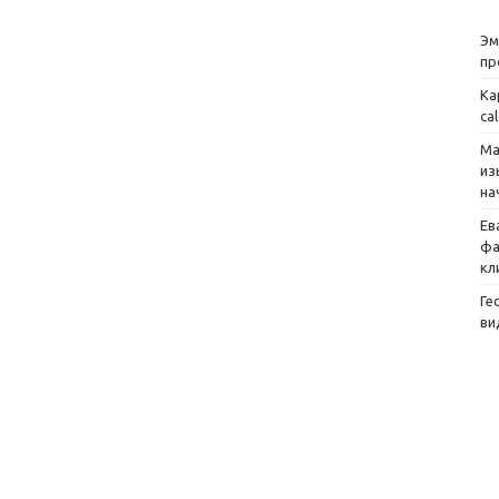
Эм
пр
Ка
ca
Ма
из
на
Ев
фа
кл
Ге
ви