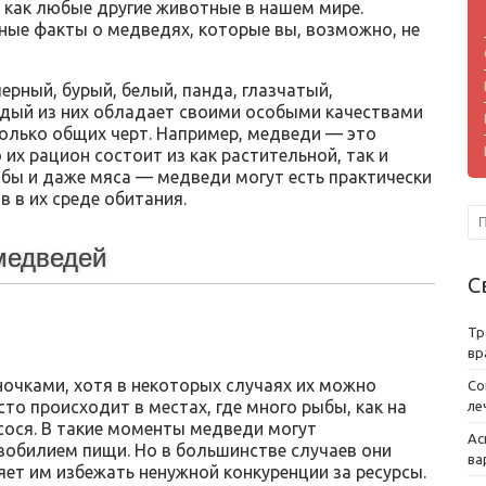
 как любые другие животные в нашем мире.
ные факты о медведях, которые вы, возможно, не
ерный, бурый, белый, панда, глазчатый,
аждый из них обладает своими особыми качествами
колько общих черт. Например, медведи — это
 их рацион состоит из как растительной, так и
ыбы и даже мяса — медведи могут есть практически
в в их среде обитания.
 медведей
С
Тр
вр
ночками, хотя в некоторых случаях их можно
Со
сто происходит в местах, где много рыбы, как на
ле
сося. В такие моменты медведи могут
Ас
зобилием пищи. Но в большинстве случаев они
ва
ет им избежать ненужной конкуренции за ресурсы.