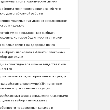
гда нужны стоматологические снимки
атформа мониторинга приложений: что
жно для стабильной работы
зерное удаление татуировок в Красноярске
стро и надежно
лотой кулон в подарок: как выбрать
рашение, которое будут носить с теплом
к питание влияет на здоровье почек
к выбрать нарколога в Алматы: спокойный
збор для семьи
ды антиоксидантов и какие вещества к ним
носятся
рматы контента, которые сейчас в тренде
гда действительно нужно УЗИ: понятные
казания и практические ситуации
ссийская платформа управления кластерами:
к сделать выбор и не пожалеть
обенности продвижения каналов в