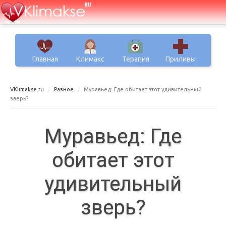
Главная
Климакс
Терапия
Приливы
VKlimakse.ru
Разное
Муравьед: Где обитает этот удивительный
зверь?
Муравьед: Где
обитает этот
удивительный
зверь?