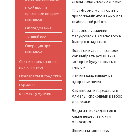
стоматологические снимки
Проблемы в
Платформа мониторинга
организме во время
приложений: что важно для
климакса
стабильной работы
Обследования
Лазерное удаление
татуировок в Красноярске
Лишний вес
быстро и надежно
Операции при
Золотой кулон в подарок:
климаксе
как выбрать украшение,
Секс и беременность
которое будут носить с
при климаксе
теплом
Препараты и средства
Как питание влияет на
здоровье почек
Гормоны
Как выбрать нарколога в
Климакс у мужчин
Алматы: спокойный разбор
для семьи
Виды антиоксидантов и
какие вещества к ним
относятся
Форматы контента,