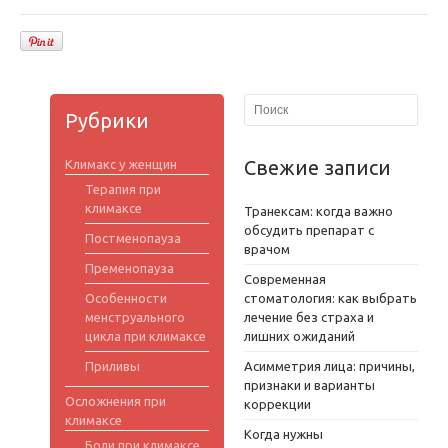
Рубрики
Свежие записи
Климакс у женщин
Терапия при
климаксе
Транексам: когда важно
обсудить препарат с
Постменопауза
врачом
Пременопауза
Современная
Особенности
стоматология: как выбрать
менструального
лечение без страха и
цикла при климаксе
лишних ожиданий
Приливы
Асимметрия лица: причины,
признаки и варианты
Осложнения при
коррекции
климаксе
Когда нужны
Боли при климаксе