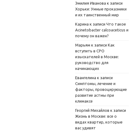
Эмилия Иванова
к записи
Хорьки: Умные проказники
и их таинственный мир
Карина
к записи
Что такое
Acinetobacter calcoaceticus и
почему он важен?
Марьям
к записи
Как
вступить в СРО
изыскателей в Москве:
руководство для
начинающих
Евангелина
к записи
Симптомы, лечение и
факторы, провоцирующие
развитие астмы при
климаксе
Георгий Михайлов
к записи
Жизнь в Москве: все о
видах квартир, которые
вас удивят