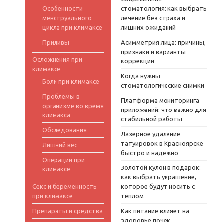
Особенности
стоматология: как выбрать
менструального
лечение без страха и
цикла при климаксе
лишних ожиданий
Приливы
Асимметрия лица: причины,
признаки и варианты
Осложнения при
коррекции
климаксе
Когда нужны
Боли при климаксе
стоматологические снимки
Проблемы в
Платформа мониторинга
организме во время
приложений: что важно для
климакса
стабильной работы
Обследования
Лазерное удаление
татуировок в Красноярске
Лишний вес
быстро и надежно
Операции при
Золотой кулон в подарок:
климаксе
как выбрать украшение,
Секс и беременность
которое будут носить с
при климаксе
теплом
Препараты и средства
Как питание влияет на
здоровье почек