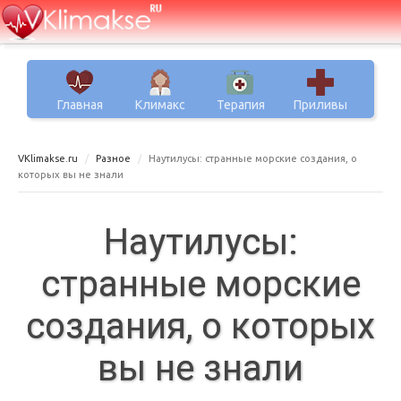
Главная
Климакс
Терапия
Приливы
VKlimakse.ru
Разное
Наутилусы: странные морские создания, о
которых вы не знали
Наутилусы:
странные морские
создания, о которых
вы не знали