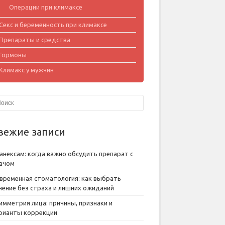
Операции при климаксе
Секс и беременность при климаксе
Препараты и средства
Гормоны
Климакс у мужчин
вежие записи
анексам: когда важно обсудить препарат с
ачом
временная стоматология: как выбрать
чение без страха и лишних ожиданий
имметрия лица: причины, признаки и
рианты коррекции