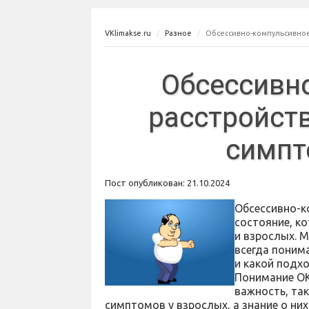
VKlimakse.ru
Разное
Обсессивно-компульсивное 
Обсессивн
расстройств
симпт
Пост опубликован: 21.10.2024
Обсессивно-к
состояние, ко
и взрослых. 
всегда поним
и какой подх
Понимание ОК
важность, так
симптомов у взрослых, а знание о н