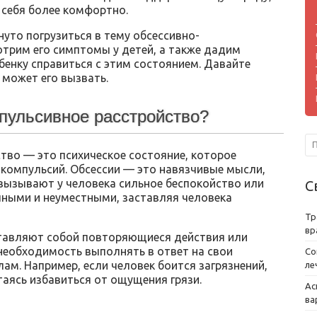
 себя более комфортно.
нуто погрузиться в тему обсессивно-
отрим его симптомы у детей, а также дадим
бенку справиться с этим состоянием. Давайте
о может его вызвать.
мпульсивное расстройство?
тво — это психическое состояние, которое
 компульсий. Обсессии — это навязчивые мысли,
 вызывают у человека сильное беспокойство или
С
чными и неуместными, заставляя человека
Тр
вр
ставляют собой повторяющиеся действия или
необходимость выполнять в ответ на свои
Со
ам. Например, если человек боится загрязнений,
ле
аясь избавиться от ощущения грязи.
Ас
ва