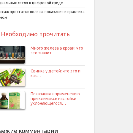
циальных сетях в цифровой среде
ссаж простаты: польза, показания и практика
умом
Необходимо прочитать
Много железа в крови: что
это значит…
Свинка у детей: что это и
как…
Показания к применению
при климаксе настойки
уклоняющегося…
вежие комментарии