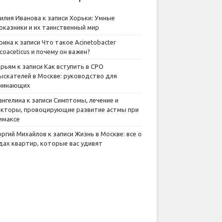
илия Иванова
к записи
Хорьки: Умные
оказники и их таинственный мир
рина
к записи
Что такое Acinetobacter
lcoaceticus и почему он важен?
рьям
к записи
Как вступить в СРО
ыскателей в Москве: руководство для
чинающих
ангелина
к записи
Симптомы, лечение и
кторы, провоцирующие развитие астмы при
имаксе
оргий Михайлов
к записи
Жизнь в Москве: все о
дах квартир, которые вас удивят