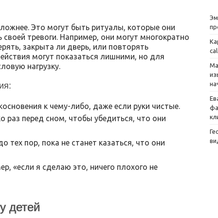
Эм
сложнее. Это могут быть ритуалы, которые они
пр
своей тревоги. Например, они могут многократно
Ка
ерять, закрыта ли дверь, или повторять
ca
ействия могут показаться лишними, но для
Ма
ловую нагрузку.
из
на
ия:
Ев
основения к чему-либо, даже если руки чистые.
фа
кл
о раз перед сном, чтобы убедиться, что они
Ге
ви
 тех пор, пока не станет казаться, что они
, «если я сделаю это, ничего плохого не
у детей