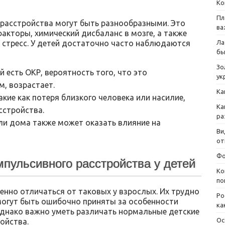
Ко
Пл
расстройства могут быть разнообразными. Это
ва
факторы, химический дисбаланс в мозге, а также
 стресс. У детей достаточно часто наблюдаются
Ла
бы
Зо
й есть ОКР, вероятность того, что это
ук
м, возрастает.
Ка
кие как потеря близкого человека или насилие,
Ка
сстройства.
ра
или дома также может оказать влияние на
Ви
от
Фо
пульсивного расстройства у детей
Ко
по
нно отличаться от таковых у взрослых. Их трудно
Ро
 могут быть ошибочно приняты за особенности
ка
Однако важно уметь различать нормальные детские
Ос
ройства.