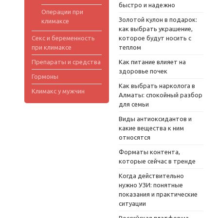
быстро и надежно
Операции при
Золотой кулон в подарок:
климаксе
как выбрать украшение,
Секс и беременность
которое будут носить с
при климаксе
теплом
Препараты и средства
Как питание влияет на
здоровье почек
Гормоны
Как выбрать нарколога в
Климакс у мужчин
Алматы: спокойный разбор
для семьи
Виды антиоксидантов и
какие вещества к ним
относятся
Форматы контента,
которые сейчас в тренде
Когда действительно
нужно УЗИ: понятные
показания и практические
ситуации
Российская платформа