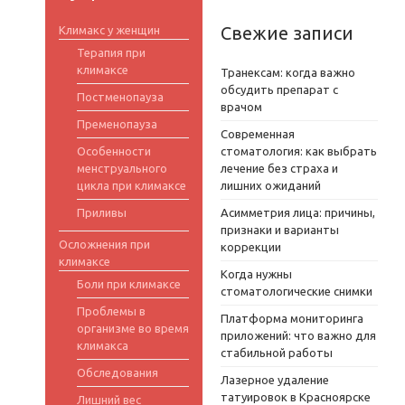
Свежие записи
Климакс у женщин
Терапия при
климаксе
Транексам: когда важно
обсудить препарат с
Постменопауза
врачом
Пременопауза
Современная
Особенности
стоматология: как выбрать
менструального
лечение без страха и
цикла при климаксе
лишних ожиданий
Приливы
Асимметрия лица: причины,
признаки и варианты
Осложнения при
коррекции
климаксе
Когда нужны
Боли при климаксе
стоматологические снимки
Проблемы в
Платформа мониторинга
организме во время
приложений: что важно для
климакса
стабильной работы
Обследования
Лазерное удаление
татуировок в Красноярске
Лишний вес