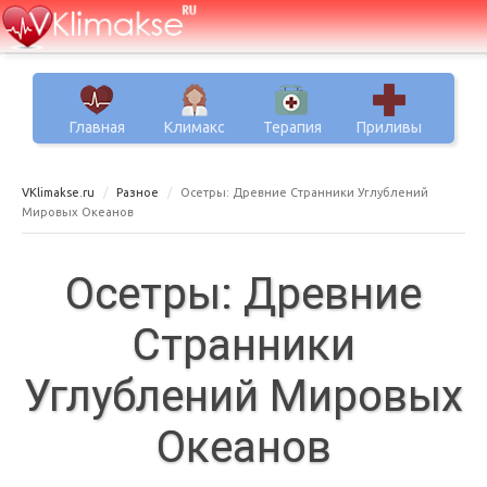
Главная
Климакс
Терапия
Приливы
VKlimakse.ru
Разное
Осетры: Древние Странники Углублений
Мировых Океанов
Осетры: Древние
Странники
Углублений Мировых
Океанов