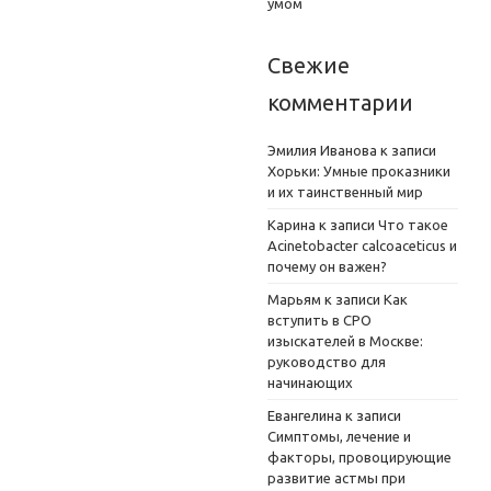
умом
Свежие
комментарии
Эмилия Иванова
к записи
Хорьки: Умные проказники
и их таинственный мир
Карина
к записи
Что такое
Acinetobacter calcoaceticus и
почему он важен?
Марьям
к записи
Как
вступить в СРО
изыскателей в Москве:
руководство для
начинающих
Евангелина
к записи
Симптомы, лечение и
факторы, провоцирующие
развитие астмы при