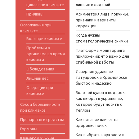
цикла при климаксе
лишних ожиданий
Приливы
Асимметрия лица: причины,
признаки и варианты
Осложнения при
коррекции
климаксе
Когда нужны
Боли при климаксе
стоматологические снимки
Проблемы в
Платформа мониторинга
организме во время
приложений: что важно для
климакса
стабильной работы
Обследования
Лазерное удаление
татуировок в Красноярске
Лишний вес
быстро и надежно
Операции при
Золотой кулон в подарок:
климаксе
как выбрать украшение,
Секс и беременность
которое будут носить с
при климаксе
теплом
Препараты и средства
Как питание влияет на
здоровье почек
Гормоны
Как выбрать нарколога в
Климакс у мужчин