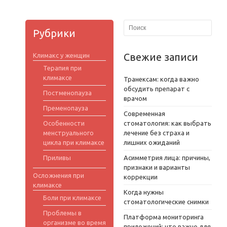
Рубрики
Свежие записи
Климакс у женщин
Терапия при
климаксе
Транексам: когда важно
обсудить препарат с
Постменопауза
врачом
Пременопауза
Современная
Особенности
стоматология: как выбрать
менструального
лечение без страха и
цикла при климаксе
лишних ожиданий
Приливы
Асимметрия лица: причины,
признаки и варианты
Осложнения при
коррекции
климаксе
Когда нужны
Боли при климаксе
стоматологические снимки
Проблемы в
Платформа мониторинга
организме во время
приложений: что важно для