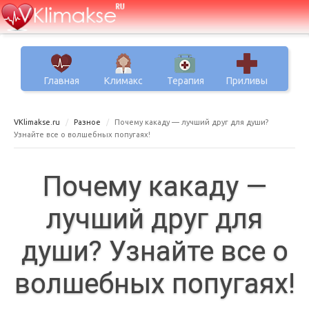
Главная
Климакс
Терапия
Приливы
VKlimakse.ru
Разное
Почему какаду — лучший друг для души?
Узнайте все о волшебных попугаях!
Почему какаду —
лучший друг для
души? Узнайте все о
волшебных попугаях!