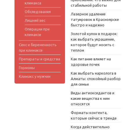
климакса
стабильной работы
Обследования
Лазерное удаление
татуировок в Красноярске
Лишний вес
быстро и надежно
Операции при
Золотой кулон в подарок:
климаксе
как выбрать украшение,
Секс и беременность
которое будут носить с
при климаксе
теплом
Препараты и средства
Как питание влияет на
здоровье почек
Гормоны
Как выбрать нарколога в
Климакс у мужчин
Алматы: спокойный разбор
для семьи
Виды антиоксидантов и
какие вещества к ним
относятся
Форматы контента,
которые сейчас в тренде
Когда действительно