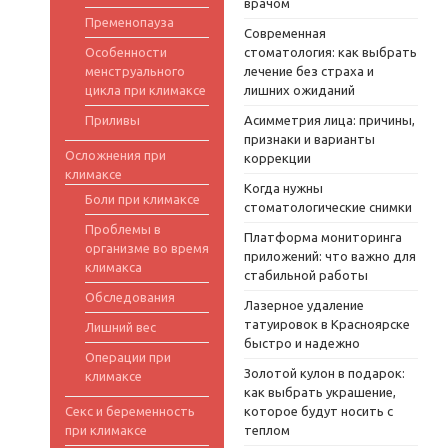
врачом
Пременопауза
Современная
Особенности
стоматология: как выбрать
менструального
лечение без страха и
цикла при климаксе
лишних ожиданий
Приливы
Асимметрия лица: причины,
признаки и варианты
Осложнения при
коррекции
климаксе
Когда нужны
Боли при климаксе
стоматологические снимки
Проблемы в
Платформа мониторинга
организме во время
приложений: что важно для
климакса
стабильной работы
Обследования
Лазерное удаление
татуировок в Красноярске
Лишний вес
быстро и надежно
Операции при
Золотой кулон в подарок:
климаксе
как выбрать украшение,
Секс и беременность
которое будут носить с
при климаксе
теплом