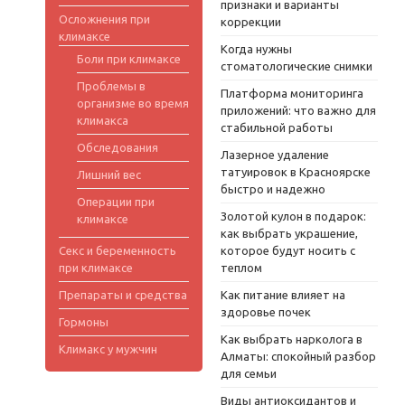
признаки и варианты
Осложнения при
коррекции
климаксе
Когда нужны
Боли при климаксе
стоматологические снимки
Проблемы в
Платформа мониторинга
организме во время
приложений: что важно для
климакса
стабильной работы
Обследования
Лазерное удаление
татуировок в Красноярске
Лишний вес
быстро и надежно
Операции при
Золотой кулон в подарок:
климаксе
как выбрать украшение,
Секс и беременность
которое будут носить с
при климаксе
теплом
Препараты и средства
Как питание влияет на
здоровье почек
Гормоны
Как выбрать нарколога в
Климакс у мужчин
Алматы: спокойный разбор
для семьи
Виды антиоксидантов и