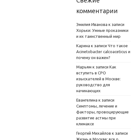
Свежие
комментарии
Эмилия Иванова
к записи
Хорьки: Умные проказники
и их таинственный мир
Карина
к записи
Что такое
Acinetobacter calcoaceticus и
почему он важен?
Марьям
к записи
Как
вступить в СРО
изыскателей в Москве:
руководство для
начинающих
Евангелина
к записи
Симптомы, лечение и
факторы, провоцирующие
развитие астмы при
климаксе
Георгий Михайлов
к записи
Жизнь в Москве: все о