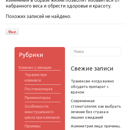
изменения в образе жизни позволят избавиться от
набранного веса и обрести здоровье и красоту.
Похожих записей не найдено.
Рубрики
Свежие записи
Климакс у женщин
Терапия при
климаксе
Транексам: когда важно
обсудить препарат с
Постменопауза
врачом
Пременопауза
Современная
Особенности
стоматология: как выбрать
менструального
лечение без страха и
цикла при климаксе
лишних ожиданий
Приливы
Асимметрия лица: причины,