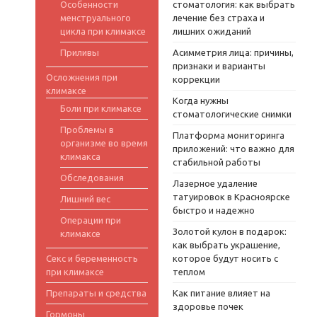
Особенности
стоматология: как выбрать
менструального
лечение без страха и
цикла при климаксе
лишних ожиданий
Приливы
Асимметрия лица: причины,
признаки и варианты
Осложнения при
коррекции
климаксе
Когда нужны
Боли при климаксе
стоматологические снимки
Проблемы в
Платформа мониторинга
организме во время
приложений: что важно для
климакса
стабильной работы
Обследования
Лазерное удаление
татуировок в Красноярске
Лишний вес
быстро и надежно
Операции при
Золотой кулон в подарок:
климаксе
как выбрать украшение,
Секс и беременность
которое будут носить с
при климаксе
теплом
Препараты и средства
Как питание влияет на
здоровье почек
Гормоны