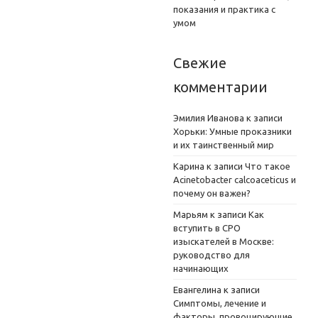
показания и практика с
умом
Свежие
комментарии
Эмилия Иванова
к записи
Хорьки: Умные проказники
и их таинственный мир
Карина
к записи
Что такое
Acinetobacter calcoaceticus и
почему он важен?
Марьям
к записи
Как
вступить в СРО
изыскателей в Москве:
руководство для
начинающих
Евангелина
к записи
Симптомы, лечение и
факторы, провоцирующие