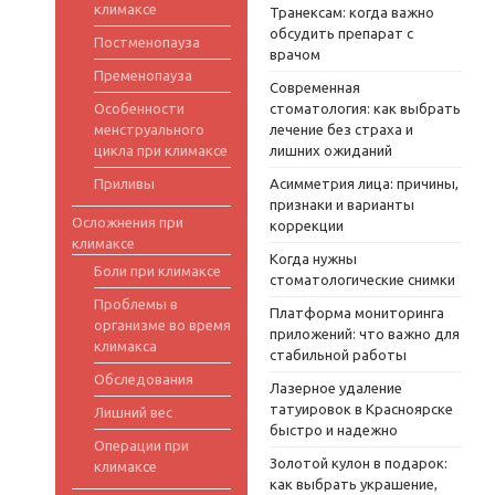
климаксе
Транексам: когда важно
обсудить препарат с
Постменопауза
врачом
Пременопауза
Современная
Особенности
стоматология: как выбрать
менструального
лечение без страха и
цикла при климаксе
лишних ожиданий
Приливы
Асимметрия лица: причины,
признаки и варианты
Осложнения при
коррекции
климаксе
Когда нужны
Боли при климаксе
стоматологические снимки
Проблемы в
Платформа мониторинга
организме во время
приложений: что важно для
климакса
стабильной работы
Обследования
Лазерное удаление
татуировок в Красноярске
Лишний вес
быстро и надежно
Операции при
Золотой кулон в подарок:
климаксе
как выбрать украшение,