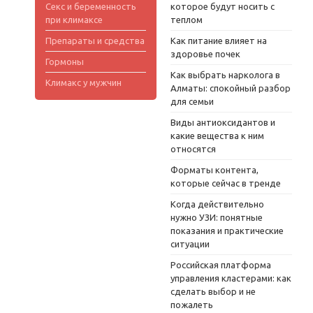
Секс и беременность
которое будут носить с
при климаксе
теплом
Препараты и средства
Как питание влияет на
здоровье почек
Гормоны
Как выбрать нарколога в
Климакс у мужчин
Алматы: спокойный разбор
для семьи
Виды антиоксидантов и
какие вещества к ним
относятся
Форматы контента,
которые сейчас в тренде
Когда действительно
нужно УЗИ: понятные
показания и практические
ситуации
Российская платформа
управления кластерами: как
сделать выбор и не
пожалеть