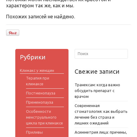
характером так же, как и мы.
Похожих записей не найдено.
Рубрики
Свежие записи
Климакс у женщин
Терапия при
климаксе
Транексам: когда важно
обсудить препарат с
Постменопауза
врачом
Пременопауза
Современная
Особенности
стоматология: как выбрать
менструального
лечение без страха и
цикла при климаксе
лишних ожиданий
Приливы
Асимметрия лица: причины,