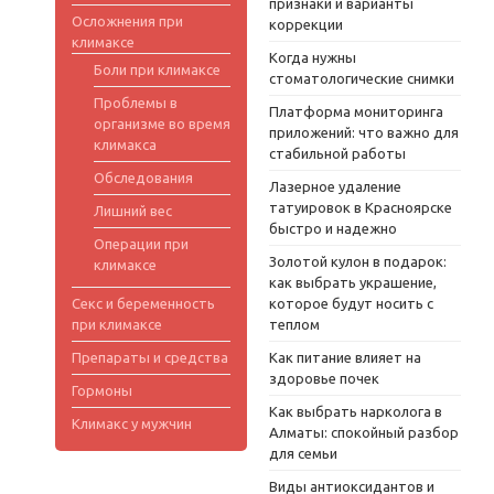
признаки и варианты
Осложнения при
коррекции
климаксе
Когда нужны
Боли при климаксе
стоматологические снимки
Проблемы в
Платформа мониторинга
организме во время
приложений: что важно для
климакса
стабильной работы
Обследования
Лазерное удаление
татуировок в Красноярске
Лишний вес
быстро и надежно
Операции при
Золотой кулон в подарок:
климаксе
как выбрать украшение,
Секс и беременность
которое будут носить с
при климаксе
теплом
Препараты и средства
Как питание влияет на
здоровье почек
Гормоны
Как выбрать нарколога в
Климакс у мужчин
Алматы: спокойный разбор
для семьи
Виды антиоксидантов и