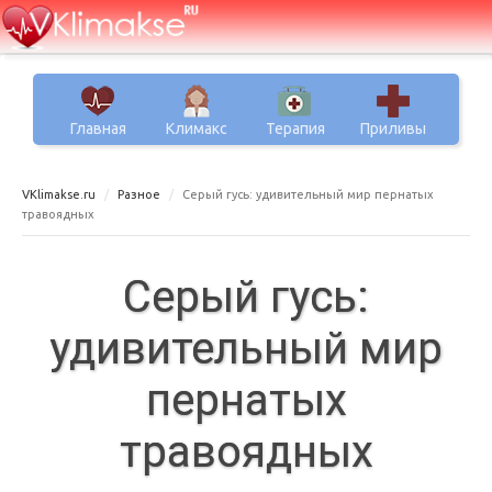
Главная
Климакс
Терапия
Приливы
VKlimakse.ru
Разное
Серый гусь: удивительный мир пернатых
травоядных
Серый гусь:
удивительный мир
пернатых
травоядных