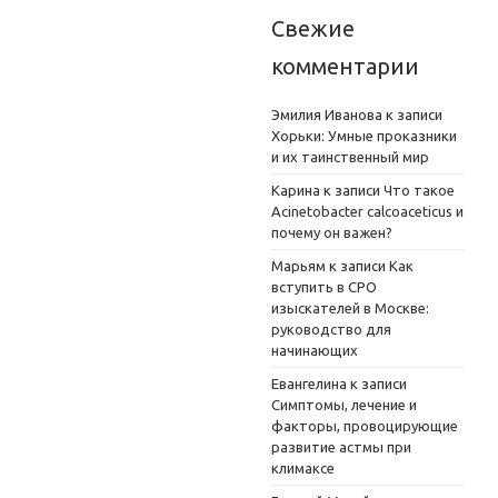
Свежие
комментарии
Эмилия Иванова
к записи
Хорьки: Умные проказники
и их таинственный мир
Карина
к записи
Что такое
Acinetobacter calcoaceticus и
почему он важен?
Марьям
к записи
Как
вступить в СРО
изыскателей в Москве:
руководство для
начинающих
Евангелина
к записи
Симптомы, лечение и
факторы, провоцирующие
развитие астмы при
климаксе