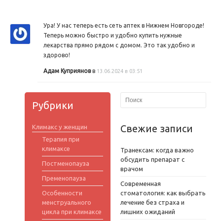
Ура! У нас теперь есть сеть аптек в Нижнем Новгороде!
Теперь можно быстро и удобно купить нужные
лекарства прямо рядом с домом. Это так удобно и
здорово!
Адам Куприянов
в
13.06.2024 в 03:51
Рубрики
Свежие записи
Климакс у женщин
Терапия при
климаксе
Транексам: когда важно
обсудить препарат с
Постменопауза
врачом
Пременопауза
Современная
Особенности
стоматология: как выбрать
менструального
лечение без страха и
цикла при климаксе
лишних ожиданий