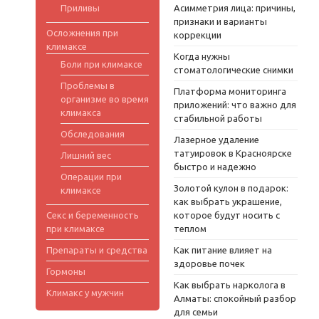
Приливы
Асимметрия лица: причины,
признаки и варианты
Осложнения при
коррекции
климаксе
Когда нужны
Боли при климаксе
стоматологические снимки
Проблемы в
Платформа мониторинга
организме во время
приложений: что важно для
климакса
стабильной работы
Обследования
Лазерное удаление
татуировок в Красноярске
Лишний вес
быстро и надежно
Операции при
Золотой кулон в подарок:
климаксе
как выбрать украшение,
Секс и беременность
которое будут носить с
при климаксе
теплом
Препараты и средства
Как питание влияет на
здоровье почек
Гормоны
Как выбрать нарколога в
Климакс у мужчин
Алматы: спокойный разбор
для семьи