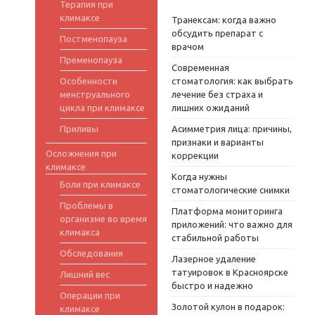
Терапия при
климаксе
Транексам: когда важно
обсудить препарат с
Постменопауза
врачом
Пременопауза
Современная
Особенности
стоматология: как выбрать
менструального
лечение без страха и
цикла при климаксе
лишних ожиданий
Приливы
Асимметрия лица: причины,
признаки и варианты
Осложнения при
коррекции
климаксе
Когда нужны
Боли при климаксе
стоматологические снимки
Проблемы в
Платформа мониторинга
организме во время
приложений: что важно для
климакса
стабильной работы
Обследования
Лазерное удаление
татуировок в Красноярске
Лишний вес
быстро и надежно
Операции при
Золотой кулон в подарок:
климаксе