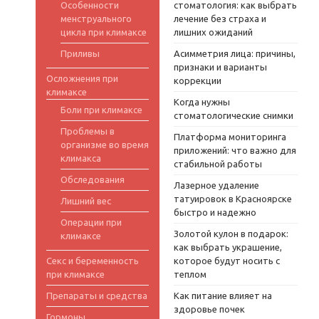
Особенности
стоматология: как выбрать
менструального
лечение без страха и
цикла при климаксе
лишних ожиданий
Приливы
Асимметрия лица: причины,
признаки и варианты
Осложнения при
коррекции
климаксе
Когда нужны
Боли при климаксе
стоматологические снимки
Проблемы в
Платформа мониторинга
организме во время
приложений: что важно для
климакса
стабильной работы
Обследования
Лазерное удаление
татуировок в Красноярске
Лишний вес
быстро и надежно
Операции при
Золотой кулон в подарок:
климаксе
как выбрать украшение,
Секс и беременность
которое будут носить с
при климаксе
теплом
Препараты и средства
Как питание влияет на
здоровье почек
Гормоны