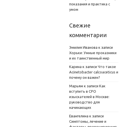
показания и практика с
умом
Свежие
комментарии
Эмилия Иванова
к записи
Хорьки: Умные проказники
и их таинственный мир
Карина
к записи
Что такое
Acinetobacter calcoaceticus и
почему он важен?
Марьям
к записи
Как
вступить в СРО
изыскателей в Москве:
руководство для
начинающих
Евангелина
к записи
Симптомы, лечение и
факторы, провоцирующие