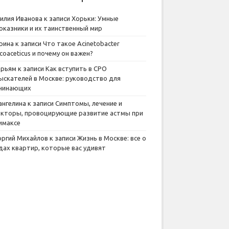
илия Иванова
к записи
Хорьки: Умные
оказники и их таинственный мир
рина
к записи
Что такое Acinetobacter
lcoaceticus и почему он важен?
рьям
к записи
Как вступить в СРО
ыскателей в Москве: руководство для
чинающих
ангелина
к записи
Симптомы, лечение и
кторы, провоцирующие развитие астмы при
имаксе
оргий Михайлов
к записи
Жизнь в Москве: все о
дах квартир, которые вас удивят