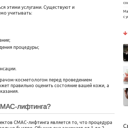
со
ся этими услугами. Существуют и
Ма
мо учитывать:
с 
ание;
дения процедуры;
нсации.
врачом-косметологом перед проведением
ожет правильно оценить состояние вашей кожи, а
казания.
СМАС-лифтинга?
ектов СМАС-лифтинга является то, что процедура
С
вольно быстро. Обычно она занимает от 1 до 2