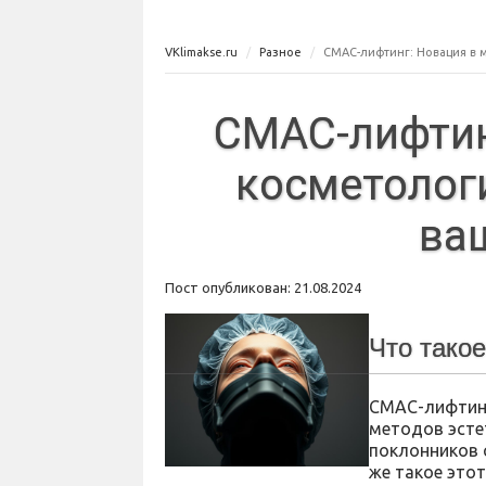
VKlimakse.ru
Разное
СМАС-лифтинг: Новация в 
СМАС-лифтин
косметолог
ва
Пост опубликован: 21.08.2024
Что тако
СМАС-лифтинг
методов эсте
поклонников 
же такое это