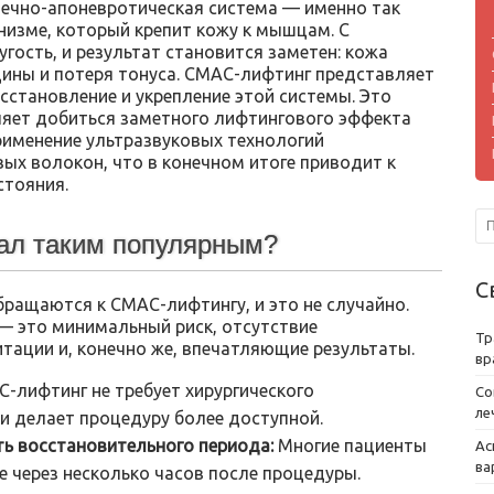
ечно-апоневротическая система — именно так
низме, который крепит кожу к мышцам. С
гость, и результат становится заметен: кожа
ины и потеря тонуса. СМАС-лифтинг представляет
сстановление и укрепление этой системы. Это
яет добиться заметного лифтингового эффекта
рименение ультразвуковых технологий
ых волокон, что в конечном итоге приводит к
стояния.
ал таким популярным?
С
ращаются к СМАС-лифтингу, и это не случайно.
— это минимальный риск, отсутствие
Тр
тации и, конечно же, впечатляющие результаты.
вр
-лифтинг не требует хирургического
Со
ле
 и делает процедуру более доступной.
ь восстановительного периода:
Многие пациенты
Ас
ва
 через несколько часов после процедуры.