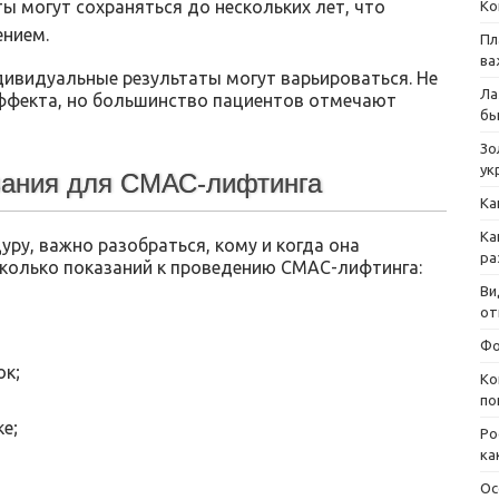
ы могут сохраняться до нескольких лет, что
Ко
нием.
Пл
ва
дивидуальные результаты могут варьироваться. Не
Ла
эффекта, но большинство пациентов отмечают
бы
Зо
ук
зания для СМАС-лифтинга
Ка
Ка
уру, важно разобраться, кому и когда она
ра
сколько показаний к проведению СМАС-лифтинга:
Ви
от
Фо
ок;
Ко
по
е;
Ро
ка
Ос