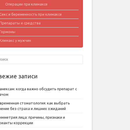
Операции при климаксе
Секс и беременность при климаксе
Препараты и средства
Гормоны
Климакс у мужчин
вежие записи
анексам: когда важно обсудить препарат с
ачом
временная стоматология: как выбрать
чение без страха и лишних ожиданий
имметрия лица: причины, признаки и
рианты коррекции