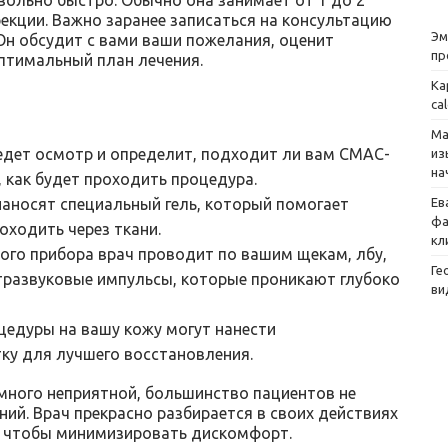
рекции. Важно заранее записаться на консультацию
Эм
Он обсудит с вами ваши пожелания, оценит
пр
птимальный план лечения.
Ка
ca
Ма
едет осмотр и определит, подходит ли вам СМАС-
из
на
, как будет проходить процедура.
Ев
аносят специальный гель, который помогает
фа
ходить через ткани.
кл
го прибора врач проводит по вашим щекам, лбу,
Ге
тразвуковые импульсы, которые проникают глубоко
ви
цедуры на вашу кожу могут нанести
ку для лучшего восстановления.
много неприятной, большинство пациентов не
й. Врач прекрасно разбирается в своих действиях
 чтобы минимизировать дискомфорт.