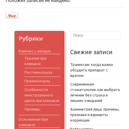
Похожих записей не найдено.
Рубрики
Свежие записи
Климакс у женщин
Терапия при
климаксе
Транексам: когда важно
обсудить препарат с
Постменопауза
врачом
Пременопауза
Современная
Особенности
стоматология: как выбрать
менструального
лечение без страха и
цикла при климаксе
лишних ожиданий
Приливы
Асимметрия лица: причины,
признаки и варианты
Осложнения при
коррекции
климаксе
Когда нужны