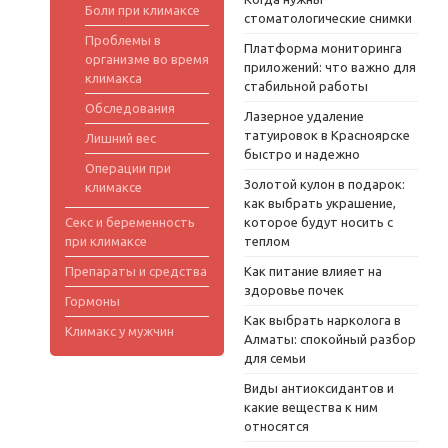
Боли при климаксе
стоматологические снимки
Проблемы в
Платформа мониторинга
организме во время
приложений: что важно для
климакса
стабильной работы
Обследования
Лазерное удаление
татуировок в Красноярске
Лишний вес
быстро и надежно
Операции при
Золотой кулон в подарок:
климаксе
как выбрать украшение,
Секс и беременность
которое будут носить с
при климаксе
теплом
Препараты и средства
Как питание влияет на
здоровье почек
Гормоны
Как выбрать нарколога в
Климакс у мужчин
Алматы: спокойный разбор
для семьи
Виды антиоксидантов и
какие вещества к ним
относятся