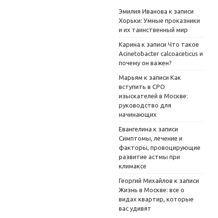
Эмилия Иванова
к записи
Хорьки: Умные проказники
и их таинственный мир
Карина
к записи
Что такое
Acinetobacter calcoaceticus и
почему он важен?
Марьям
к записи
Как
вступить в СРО
изыскателей в Москве:
руководство для
начинающих
Евангелина
к записи
Симптомы, лечение и
факторы, провоцирующие
развитие астмы при
климаксе
Георгий Михайлов
к записи
Жизнь в Москве: все о
видах квартир, которые
вас удивят