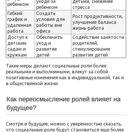
уходе за
детьми, снижение
ребенком
ребенком
стресса
Гибкий
Создать
Рост продуктивности,
график и
условия для
улучшение баланса
удаленная
работы вне
жизнь-работа
работа
офиса
Доступ к
Обеспечить
Содействие занятости
детским
уход и
родителей,
садам и
развитие
стимулирование
кружкам
детей
развития детей
Такие меры делают социальные роли более
реальными и выполнимыми, влекут за собой
позитивные изменения как в индивидуальной, так и
в общественной жизни.
Как переосмысление ролей влияет на
будущее?
Смотря в будущее, можно с уверенностью сказать,
что социальные роли будут становиться еще более