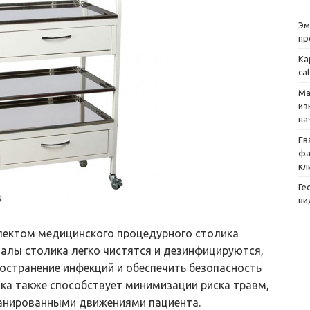
Эм
пр
Ка
ca
Ма
из
на
Ев
фа
кл
Ге
ви
пектом медицинского процедурного столика
иалы столика легко чистятся и дезинфицируются,
остранение инфекций и обеспечить безопасность
ка также способствует минимизации риска травм,
ланированными движениями пациента.