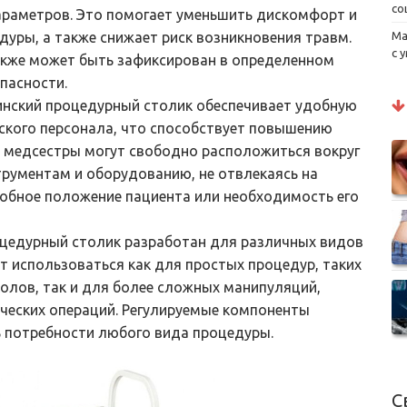
со
параметров. Это помогает уменьшить дискомфорт и
Ма
уры, а также снижает риск возникновения травм.
с 
акже может быть зафиксирован в определенном
пасности.
инский процедурный столик обеспечивает удобную
ского персонала, что способствует повышению
 медсестры могут свободно расположиться вокруг
трументам и оборудованию, не отвлекаясь на
добное положение пациента или необходимость его
оцедурный столик разработан для различных видов
т использоваться как для простых процедур, таких
колов, так и для более сложных манипуляций,
ческих операций. Регулируемые компоненты
 потребности любого вида процедуры.
С