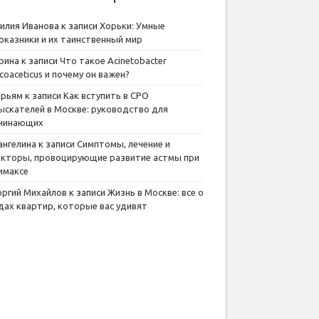
илия Иванова
к записи
Хорьки: Умные
оказники и их таинственный мир
рина
к записи
Что такое Acinetobacter
lcoaceticus и почему он важен?
рьям
к записи
Как вступить в СРО
ыскателей в Москве: руководство для
чинающих
ангелина
к записи
Симптомы, лечение и
кторы, провоцирующие развитие астмы при
имаксе
оргий Михайлов
к записи
Жизнь в Москве: все о
дах квартир, которые вас удивят