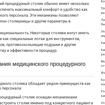
Ко
ий процедурный столик обычно имеет несколько
Пл
еспечить максимальный комфорт и удобство как
ва
ского персонала. Эти механизмы позволяют
Ла
клон столешницы и другие параметры в
бы
Зо
нкциональность. Некоторые столики могут иметь
ук
е как специальные лотки для инструментов,
Ка
ов, противоскользящие подушки и другие
Ка
тву и эффективности процедур.
ра
Ви
ния медицинского процедурного
от
Фо
Ко
урного столика обладает рядом преимуществ как
по
о персонала:
Ро
ка
процедурный столик оснащен механизмами
астроить столик именно под конкретного пациента
Ос