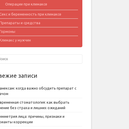
Операции при климаксе
Секс и беременность при климаксе
Препараты и средства
Гормоны
Климакс у мужчин
вежие записи
анексам: когда важно обсудить препарат с
ачом
временная стоматология: как выбрать
чение без страха и лишних ожиданий
имметрия лица: причины, признаки и
рианты коррекции