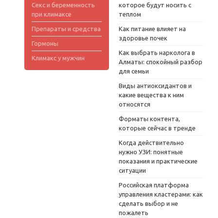
Секс и беременность
которое будут носить с
при климаксе
теплом
Препараты и средства
Как питание влияет на
здоровье почек
Гормоны
Как выбрать нарколога в
Климакс у мужчин
Алматы: спокойный разбор
для семьи
Виды антиоксидантов и
какие вещества к ним
относятся
Форматы контента,
которые сейчас в тренде
Когда действительно
нужно УЗИ: понятные
показания и практические
ситуации
Российская платформа
управления кластерами: как
сделать выбор и не
пожалеть