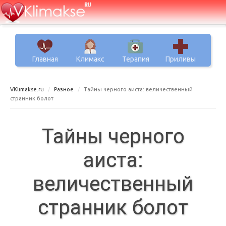
Главная
Климакс
Терапия
Приливы
VKlimakse.ru
Разное
Тайны черного аиста: величественный
странник болот
Тайны черного
аиста:
величественный
странник болот