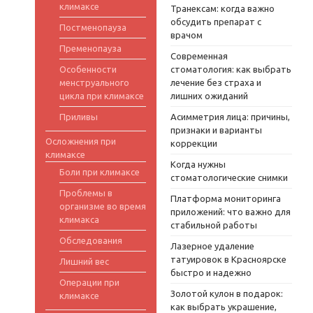
климаксе
Транексам: когда важно
обсудить препарат с
Постменопауза
врачом
Пременопауза
Современная
Особенности
стоматология: как выбрать
менструального
лечение без страха и
цикла при климаксе
лишних ожиданий
Приливы
Асимметрия лица: причины,
признаки и варианты
Осложнения при
коррекции
климаксе
Когда нужны
Боли при климаксе
стоматологические снимки
Проблемы в
Платформа мониторинга
организме во время
приложений: что важно для
климакса
стабильной работы
Обследования
Лазерное удаление
татуировок в Красноярске
Лишний вес
быстро и надежно
Операции при
Золотой кулон в подарок:
климаксе
как выбрать украшение,