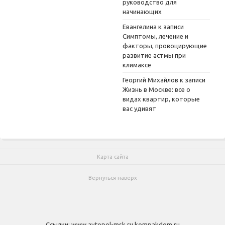
руководство для
начинающих
Евангелина
к записи
Симптомы, лечение и
факторы, провоцирующие
развитие астмы при
климаксе
Георгий Михайлов
к записи
Жизнь в Москве: все о
видах квартир, которые
вас удивят
Карта сайта
Вернуться наверх
Ссылки:
www.avtopol-msk.ru
kompakdom.ru