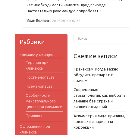
нет необходимости наносить вред природе.
Настоятельно рекомендую попробовать!
Иван Беляев
в
20.05.2026 в 07:36
Рубрики
Свежие записи
Климакс у женщин
Терапия при
климаксе
Транексам: когда важно
обсудить препарат с
Постменопауза
врачом
Пременопауза
Современная
Особенности
стоматология: как выбрать
менструального
лечение без страха и
цикла при климаксе
лишних ожиданий
Приливы
Асимметрия лица: причины,
признаки и варианты
Осложнения при
коррекции
климаксе