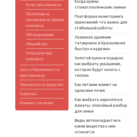
Когда нужны
Боли при климаксе
стоматологические снимки
Проблемы в
Платформа мониторинга
организме во время
приложений: что важно для
климакса
стабильной работы
Обследования
Лазерное удаление
татуировок в Красноярске
Лишний вес
быстро и надежно
Операции при
Золотой кулон в подарок:
климаксе
как выбрать украшение,
Секс и беременность
которое будут носить с
при климаксе
теплом
Препараты и средства
Как питание влияет на
здоровье почек
Гормоны
Как выбрать нарколога в
Климакс у мужчин
Алматы: спокойный разбор
для семьи
Виды антиоксидантов и
какие вещества к ним
относятся