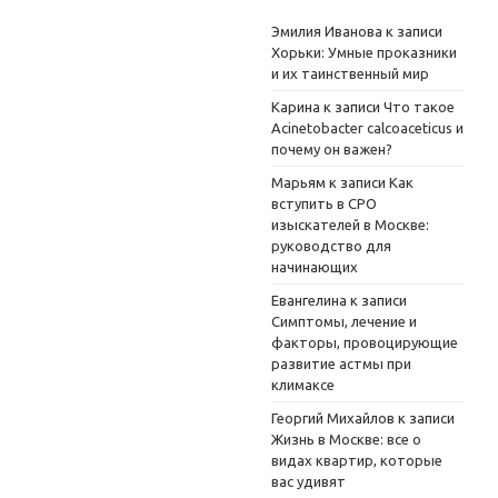
Эмилия Иванова
к записи
Хорьки: Умные проказники
и их таинственный мир
Карина
к записи
Что такое
Acinetobacter calcoaceticus и
почему он важен?
Марьям
к записи
Как
вступить в СРО
изыскателей в Москве:
руководство для
начинающих
Евангелина
к записи
Симптомы, лечение и
факторы, провоцирующие
развитие астмы при
климаксе
Георгий Михайлов
к записи
Жизнь в Москве: все о
видах квартир, которые
вас удивят