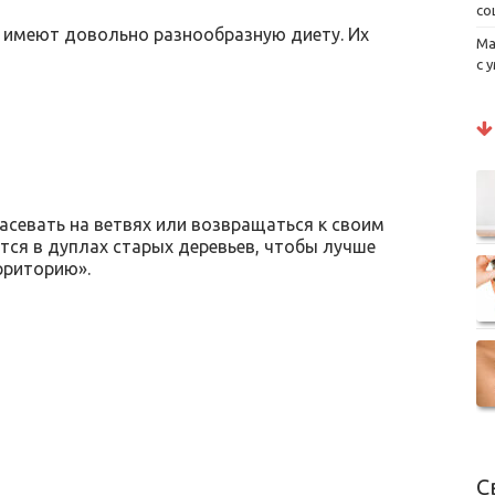
со
 имеют довольно разнообразную диету. Их
Ма
с 
асевать на ветвях или возвращаться к своим
тся в дуплах старых деревьев, чтобы лучше
рриторию».
С