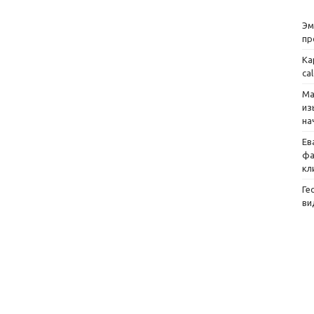
Эм
пр
Ка
ca
Ма
из
на
Ев
фа
кл
Ге
ви