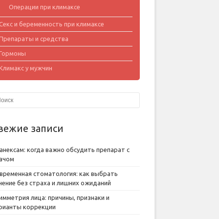
Операции при климаксе
Секс и беременность при климаксе
Препараты и средства
Гормоны
Климакс у мужчин
вежие записи
анексам: когда важно обсудить препарат с
ачом
временная стоматология: как выбрать
чение без страха и лишних ожиданий
имметрия лица: причины, признаки и
рианты коррекции