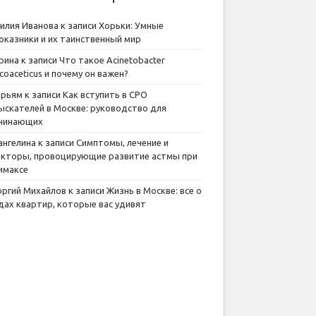
илия Иванова
к записи
Хорьки: Умные
оказники и их таинственный мир
рина
к записи
Что такое Acinetobacter
lcoaceticus и почему он важен?
рьям
к записи
Как вступить в СРО
ыскателей в Москве: руководство для
чинающих
ангелина
к записи
Симптомы, лечение и
кторы, провоцирующие развитие астмы при
имаксе
оргий Михайлов
к записи
Жизнь в Москве: все о
дах квартир, которые вас удивят