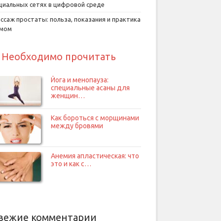
циальных сетях в цифровой среде
ссаж простаты: польза, показания и практика
умом
Необходимо прочитать
Йога и менопауза:
специальные асаны для
женщин…
Как бороться с морщинами
между бровями
Анемия апластическая: что
это и как с…
вежие комментарии