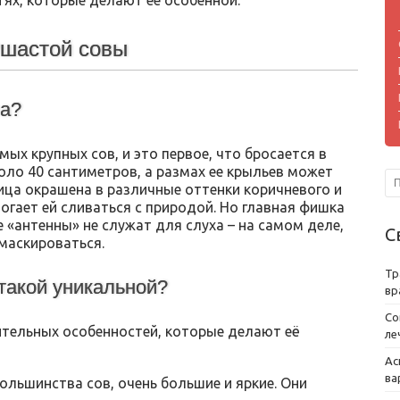
тях, которые делают ее особенной.
ушастой совы
ва?
мых крупных сов, и это первое, что бросается в
оло 40 сантиметров, а размах ее крыльев может
ица окрашена в различные оттенки коричневого и
огает ей сливаться с природой. Но главная фишка
е «антенны» не служат для слуха – на самом деле,
С
маскироваться.
Тр
такой уникальной?
вр
Со
ительных особенностей, которые делают её
ле
Ас
ва
большинства сов, очень большие и яркие. Они