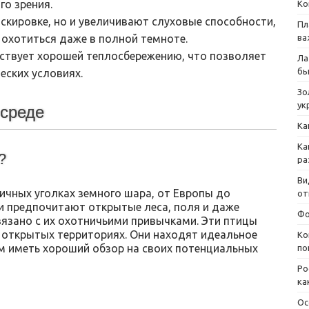
о зрения.
Ко
скировке, но и увеличивают слуховые способности,
Пл
 охотиться даже в полной темноте.
ва
ствует хорошей теплосбережению, что позволяет
Ла
бы
еских условиях.
Зо
ук
 среде
Ка
Ка
?
ра
Ви
ичных уголках земного шара, от Европы до
от
ни предпочитают открытые леса, поля и даже
Фо
связано с их охотничьими привычками. Эти птицы
и открытых территориях. Они находят идеальное
Ко
том иметь хороший обзор на своих потенциальных
по
Ро
ка
Ос