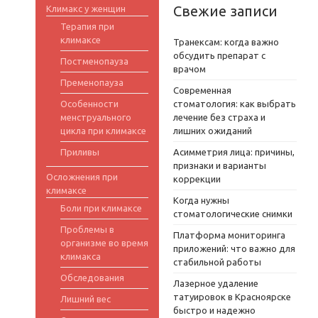
Свежие записи
Климакс у женщин
Терапия при
климаксе
Транексам: когда важно
обсудить препарат с
Постменопауза
врачом
Пременопауза
Современная
Особенности
стоматология: как выбрать
менструального
лечение без страха и
цикла при климаксе
лишних ожиданий
Приливы
Асимметрия лица: причины,
признаки и варианты
Осложнения при
коррекции
климаксе
Когда нужны
Боли при климаксе
стоматологические снимки
Проблемы в
Платформа мониторинга
организме во время
приложений: что важно для
климакса
стабильной работы
Обследования
Лазерное удаление
татуировок в Красноярске
Лишний вес
быстро и надежно