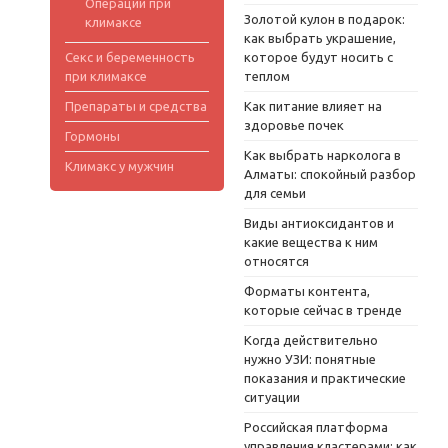
Операции при
Золотой кулон в подарок:
климаксе
как выбрать украшение,
Секс и беременность
которое будут носить с
при климаксе
теплом
Препараты и средства
Как питание влияет на
здоровье почек
Гормоны
Как выбрать нарколога в
Климакс у мужчин
Алматы: спокойный разбор
для семьи
Виды антиоксидантов и
какие вещества к ним
относятся
Форматы контента,
которые сейчас в тренде
Когда действительно
нужно УЗИ: понятные
показания и практические
ситуации
Российская платформа
управления кластерами: как