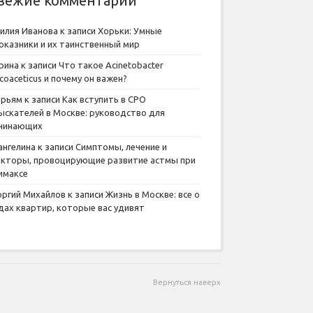
вежие комментарии
илия Иванова
к записи
Хорьки: Умные
оказники и их таинственный мир
рина
к записи
Что такое Acinetobacter
lcoaceticus и почему он важен?
рьям
к записи
Как вступить в СРО
ыскателей в Москве: руководство для
чинающих
ангелина
к записи
Симптомы, лечение и
кторы, провоцирующие развитие астмы при
имаксе
оргий Михайлов
к записи
Жизнь в Москве: все о
дах квартир, которые вас удивят
Вернуться наверх