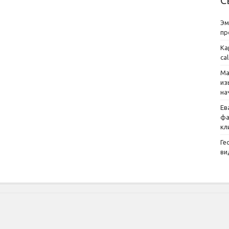
С
Эм
пр
Ка
ca
Ма
из
на
Ев
фа
кл
Ге
ви