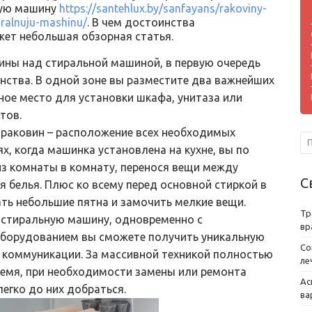
ную машину
https://santehlux.by/sanfayans/rakoviny-
iralnuju-mashinu/
. В чем достоинства
жет небольшая обзорная статья.
ины над стиральной машиной, в первую очередь
ства. В одной зоне вы разместите два важнейших
ое место для установки шкафа, унитаза или
тов.
 раковин – расположение всех необходимых
ях, когда машинка установлена на кухне, вы по
из комнаты в комнату, перенося вещи между
С
 белья. Плюс ко всему перед основной стиркой в
ть небольшие пятна и замочить мелкие вещи.
Тр
а стиральную машину, одновременно с
вр
борудованием вы сможете получить уникальную
Со
 коммуникации. За массивной техникой полностью
ле
время, при необходимости замены или ремонта
Ас
егко до них добраться.
ва