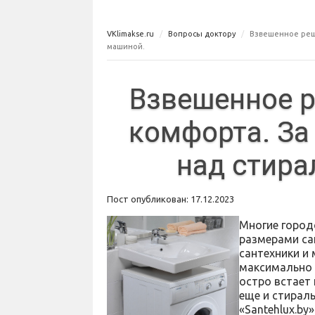
VKlimakse.ru
Вопросы доктору
Взвешенное реше
машиной.
Взвешенное р
комфорта. За
над стира
Пост опубликован: 17.12.2023
Многие город
размерами са
сантехники и
максимально 
остро встает
еще и стирал
«Santehlux.by