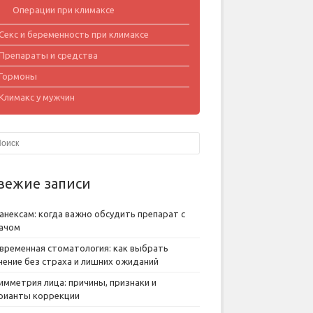
Операции при климаксе
Секс и беременность при климаксе
Препараты и средства
Гормоны
Климакс у мужчин
вежие записи
анексам: когда важно обсудить препарат с
ачом
временная стоматология: как выбрать
чение без страха и лишних ожиданий
имметрия лица: причины, признаки и
рианты коррекции