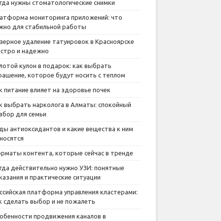
гда нужны стоматологические снимки
атформа мониторинга приложений: что
жно для стабильной работы
зерное удаление татуировок в Красноярске
стро и надежно
лотой кулон в подарок: как выбрать
рашение, которое будут носить с теплом
к питание влияет на здоровье почек
к выбрать нарколога в Алматы: спокойный
збор для семьи
ды антиоксидантов и какие вещества к ним
носятся
рматы контента, которые сейчас в тренде
гда действительно нужно УЗИ: понятные
казания и практические ситуации
ссийская платформа управления кластерами:
к сделать выбор и не пожалеть
обенности продвижения каналов в