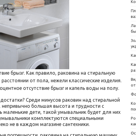
Ко
Пл
ва
Ла
бы
Зо
ук
Ка
Ка
ра
вие брызг. Как правило, раковина на стиральную
Ви
расстоянии от пола, нежели классические изделия.
от
оцентное отсутствие брызг и капель воды на полу.
Фо
недостатки? Среди минусов раковин над стиральной
Ко
 непривычно большая высота и трудности с
по
ть маленькие дети, такой умывальник будет для них
е умывальники комплектуются специальными
Ро
ко не в каждом магазине сантехники.
ка
Ос
ные погрешности, раковина на стиральную машину