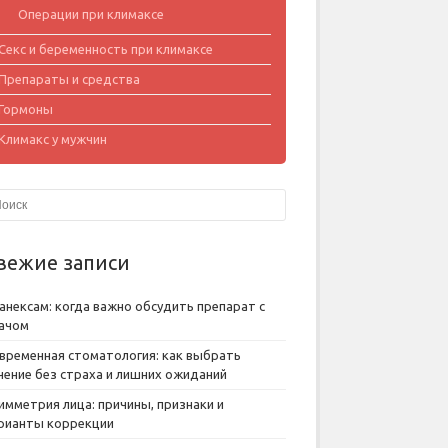
Операции при климаксе
Секс и беременность при климаксе
Препараты и средства
Гормоны
Климакс у мужчин
вежие записи
анексам: когда важно обсудить препарат с
ачом
временная стоматология: как выбрать
чение без страха и лишних ожиданий
имметрия лица: причины, признаки и
рианты коррекции