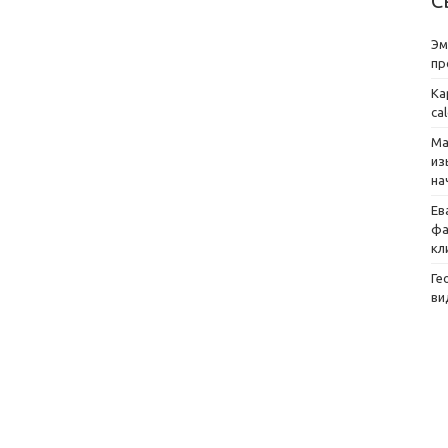
С
Эм
пр
Ка
ca
Ма
из
на
Ев
фа
кл
Ге
ви