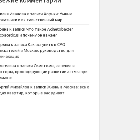
вежие комментарии
илия Иванова
к записи
Хорьки: Умные
оказники и их таинственный мир
рина
к записи
Что такое Acinetobacter
lcoaceticus и почему он важен?
рьям
к записи
Как вступить в СРО
ыскателей в Москве: руководство для
чинающих
ангелина
к записи
Симптомы, лечение и
кторы, провоцирующие развитие астмы при
имаксе
оргий Михайлов
к записи
Жизнь в Москве: все о
дах квартир, которые вас удивят