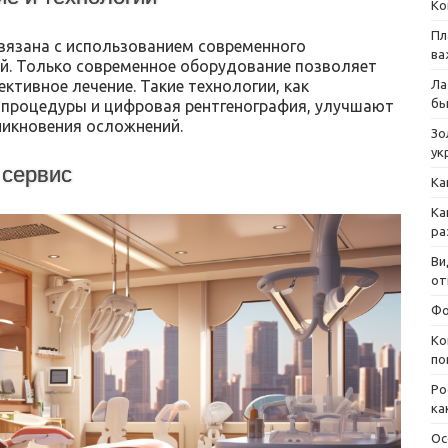
Ко
Пл
вязана с использованием современного
ва
й. Только современное оборудование позволяет
ктивное лечение. Такие технологии, как
Ла
бы
 процедуры и цифровая рентгенография, улучшают
никновения осложнений.
Зо
ук
 сервис
Ка
Ка
ра
Ви
от
Фо
Ко
по
Ро
ка
Ос