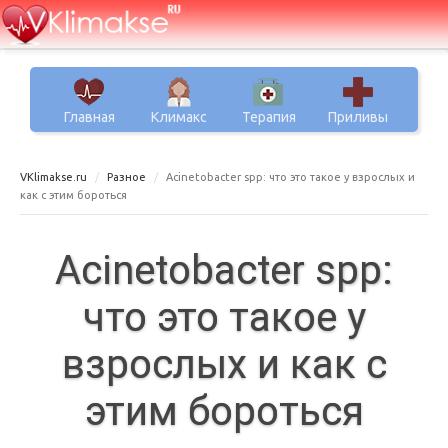
Главная
Климакс
Терапия
Приливы
VKlimakse.ru
Разное
Acinetobacter spp: что это такое у взрослых и
как с этим бороться
Acinetobacter spp:
что это такое у
взрослых и как с
этим бороться