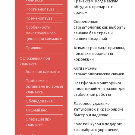
климаксе
Транексам: когда важно
обсудить препарат с
Постменопауза
врачом
Пременопауза
Современная
Особенности
стоматология: как выбрать
менструального
лечение без страха и
цикла при климаксе
лишних ожиданий
Приливы
Асимметрия лица: причины,
признаки и варианты
Осложнения при
коррекции
климаксе
Когда нужны
Боли при климаксе
стоматологические снимки
Проблемы в
Платформа мониторинга
организме во время
приложений: что важно для
климакса
стабильной работы
Обследования
Лазерное удаление
татуировок в Красноярске
Лишний вес
быстро и надежно
Операции при
Золотой кулон в подарок:
климаксе
как выбрать украшение,