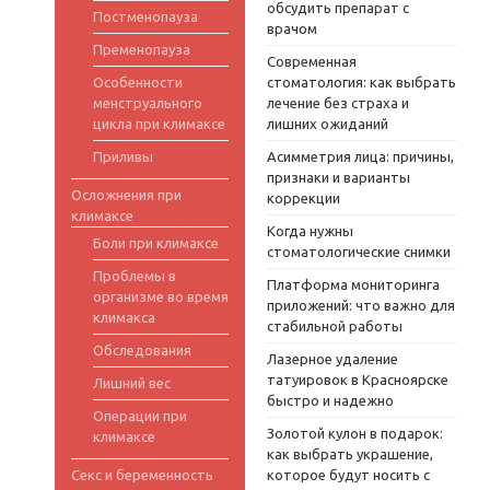
обсудить препарат с
Постменопауза
врачом
Пременопауза
Современная
Особенности
стоматология: как выбрать
менструального
лечение без страха и
цикла при климаксе
лишних ожиданий
Приливы
Асимметрия лица: причины,
признаки и варианты
Осложнения при
коррекции
климаксе
Когда нужны
Боли при климаксе
стоматологические снимки
Проблемы в
Платформа мониторинга
организме во время
приложений: что важно для
климакса
стабильной работы
Обследования
Лазерное удаление
татуировок в Красноярске
Лишний вес
быстро и надежно
Операции при
Золотой кулон в подарок:
климаксе
как выбрать украшение,
Секс и беременность
которое будут носить с