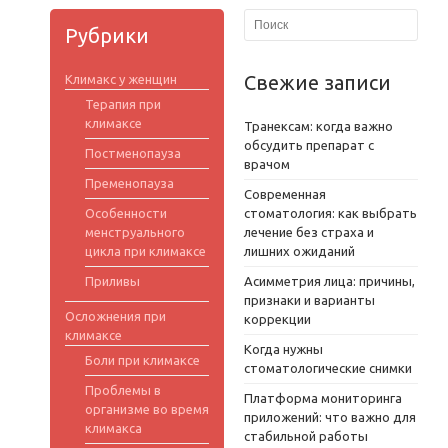
Рубрики
Свежие записи
Климакс у женщин
Терапия при
климаксе
Транексам: когда важно
обсудить препарат с
Постменопауза
врачом
Пременопауза
Современная
Особенности
стоматология: как выбрать
менструального
лечение без страха и
цикла при климаксе
лишних ожиданий
Приливы
Асимметрия лица: причины,
признаки и варианты
Осложнения при
коррекции
климаксе
Когда нужны
Боли при климаксе
стоматологические снимки
Проблемы в
Платформа мониторинга
организме во время
приложений: что важно для
климакса
стабильной работы