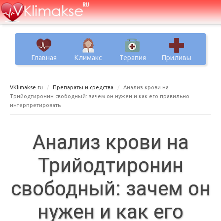
Главная
Климакс
Терапия
Приливы
VKlimakse.ru
Препараты и средства
Анализ крови на
Трийодтиронин свободный: зачем он нужен и как его правильно
интерпретировать
Анализ крови на
Трийодтиронин
свободный: зачем он
нужен и как его