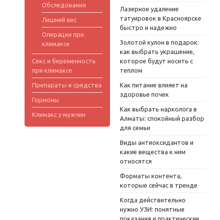
Обследования
Лазерное удаление
татуировок в Красноярске
Лишний вес
быстро и надежно
Операции при
Золотой кулон в подарок:
климаксе
как выбрать украшение,
Секс и беременность
которое будут носить с
при климаксе
теплом
Препараты и средства
Как питание влияет на
здоровье почек
Гормоны
Как выбрать нарколога в
Климакс у мужчин
Алматы: спокойный разбор
для семьи
Виды антиоксидантов и
какие вещества к ним
относятся
Форматы контента,
которые сейчас в тренде
Когда действительно
нужно УЗИ: понятные
показания и практические