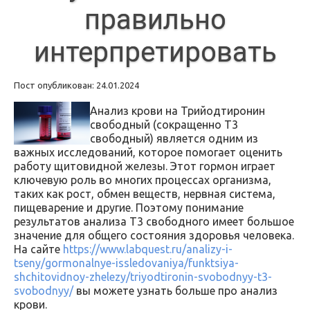
правильно
интерпретировать
Пост опубликован: 24.01.2024
Анализ крови на Трийодтиронин
свободный (сокращенно Т3
свободный) является одним из
важных исследований, которое помогает оценить
работу щитовидной железы. Этот гормон играет
ключевую роль во многих процессах организма,
таких как рост, обмен веществ, нервная система,
пищеварение и другие. Поэтому понимание
результатов анализа Т3 свободного имеет большое
значение для общего состояния здоровья человека.
На сайте
https://www.labquest.ru/analizy-i-
tseny/gormonalnye-issledovaniya/funktsiya-
shchitovidnoy-zhelezy/triyodtironin-svobodnyy-t3-
svobodnyy/
вы можете узнать больше про анализ
крови.