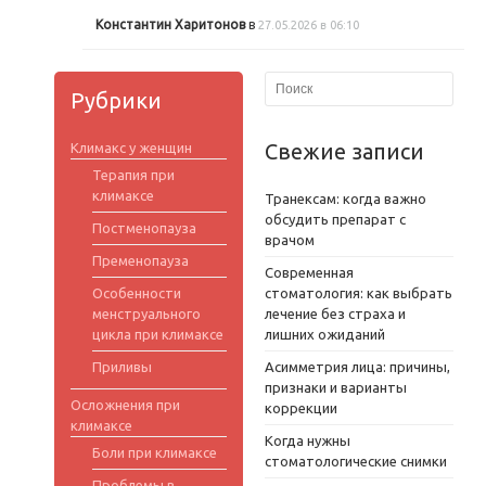
Константин Харитонов
в
27.05.2026 в 06:10
Рубрики
Свежие записи
Климакс у женщин
Терапия при
климаксе
Транексам: когда важно
обсудить препарат с
Постменопауза
врачом
Пременопауза
Современная
Особенности
стоматология: как выбрать
менструального
лечение без страха и
цикла при климаксе
лишних ожиданий
Приливы
Асимметрия лица: причины,
признаки и варианты
Осложнения при
коррекции
климаксе
Когда нужны
Боли при климаксе
стоматологические снимки
Проблемы в