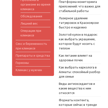
Платформа мониторинга
организме во время
приложений: что важно для
климакса
стабильной работы
Обследования
Лазерное удаление
татуировок в Красноярске
Лишний вес
быстро и надежно
Операции при
Золотой кулон в подарок:
климаксе
как выбрать украшение,
Секс и беременность
которое будут носить с
при климаксе
теплом
Препараты и средства
Как питание влияет на
здоровье почек
Гормоны
Как выбрать нарколога в
Климакс у мужчин
Алматы: спокойный разбор
для семьи
Виды антиоксидантов и
какие вещества к ним
относятся
Форматы контента,
которые сейчас в тренде