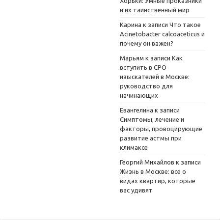
Хорьки: Умные проказники
и их таинственный мир
Карина
к записи
Что такое
Acinetobacter calcoaceticus и
почему он важен?
Марьям
к записи
Как
вступить в СРО
изыскателей в Москве:
руководство для
начинающих
Евангелина
к записи
Симптомы, лечение и
факторы, провоцирующие
развитие астмы при
климаксе
Георгий Михайлов
к записи
Жизнь в Москве: все о
видах квартир, которые
вас удивят