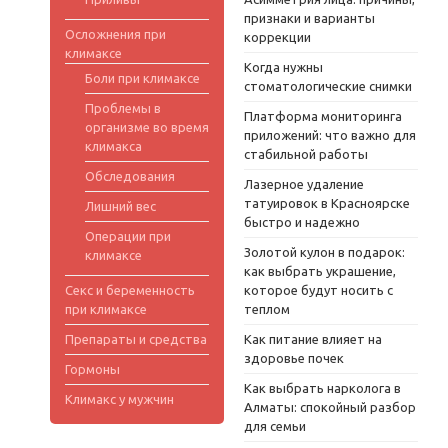
признаки и варианты
Осложнения при
коррекции
климаксе
Когда нужны
Боли при климаксе
стоматологические снимки
Проблемы в
Платформа мониторинга
организме во время
приложений: что важно для
климакса
стабильной работы
Обследования
Лазерное удаление
татуировок в Красноярске
Лишний вес
быстро и надежно
Операции при
Золотой кулон в подарок:
климаксе
как выбрать украшение,
Секс и беременность
которое будут носить с
при климаксе
теплом
Препараты и средства
Как питание влияет на
здоровье почек
Гормоны
Как выбрать нарколога в
Климакс у мужчин
Алматы: спокойный разбор
для семьи