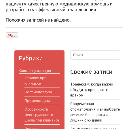
пациенту качественную медицинскую помощь и
разработать эффективный план лечения.
Похожих записей не найдено.
Рубрики
Свежие записи
Климакс у женщин
Терапия при
климаксе
Транексам: когда важно
обсудить препарат с
Постменопауза
врачом
Пременопауза
Современная
Особенности
стоматология: как выбрать
менструального
лечение без страха и
цикла при климаксе
лишних ожиданий
Приливы
Асимметрия лица: причины,