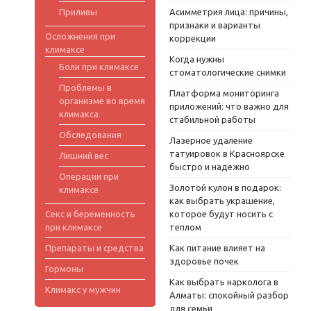
Приливы
Асимметрия лица: причины,
признаки и варианты
Осложнения при
коррекции
климаксе
Когда нужны
Боли при климаксе
стоматологические снимки
Проблемы в
Платформа мониторинга
организме во время
приложений: что важно для
климакса
стабильной работы
Обследования
Лазерное удаление
татуировок в Красноярске
Лишний вес
быстро и надежно
Операции при
Золотой кулон в подарок:
климаксе
как выбрать украшение,
Секс и беременность
которое будут носить с
при климаксе
теплом
Препараты и средства
Как питание влияет на
здоровье почек
Гормоны
Как выбрать нарколога в
Климакс у мужчин
Алматы: спокойный разбор
для семьи