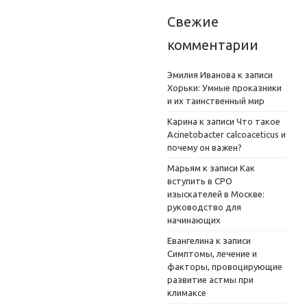
Свежие
комментарии
Эмилия Иванова
к записи
Хорьки: Умные проказники
и их таинственный мир
Карина
к записи
Что такое
Acinetobacter calcoaceticus и
почему он важен?
Марьям
к записи
Как
вступить в СРО
изыскателей в Москве:
руководство для
начинающих
Евангелина
к записи
Симптомы, лечение и
факторы, провоцирующие
развитие астмы при
климаксе