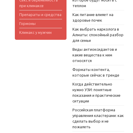
Секс и беременность
которое будут носить с
при климаксе
теплом
Препараты и средства
Как питание влияет на
здоровье почек
Гормоны
Как выбрать нарколога в
Климакс у мужчин
Алматы: спокойный разбор
для семьи
Виды антиоксидантов и
какие вещества к ним
относятся
Форматы контента,
которые сейчас в тренде
Когда действительно
нужно УЗИ: понятные
показания и практические
ситуации
Российская платформа
управления кластерами: как
сделать выбор и не
пожалеть