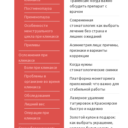
Транексам: когда важно
обсудить препарат с
Постменопауза
врачом
Пременопауза
Современная
Особенности
стоматология: как выбрать
менструального
лечение без страха и
цикла при климаксе
лишних ожиданий
Приливы
Асимметрия лица: причины,
признаки и варианты
Осложнения при
коррекции
климаксе
Когда нужны
Боли при климаксе
стоматологические снимки
Проблемы в
Платформа мониторинга
организме во время
приложений: что важно для
климакса
стабильной работы
Обследования
Лазерное удаление
татуировок в Красноярске
Лишний вес
быстро и надежно
Операции при
Золотой кулон в подарок:
климаксе
как выбрать украшение,