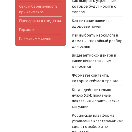
как выбрать украшение,
Секс и беременность
которое будут носить с
при климаксе
теплом
Препараты и средства
Как питание влияет на
здоровье почек
Гормоны
Как выбрать нарколога в
Климакс у мужчин
Алматы: спокойный разбор
для семьи
Виды антиоксидантов и
какие вещества к ним
относятся
Форматы контента,
которые сейчас в тренде
Когда действительно
нужно УЗИ: понятные
показания и практические
ситуации
Российская платформа
управления кластерами: как
сделать выбор и не
пожалеть