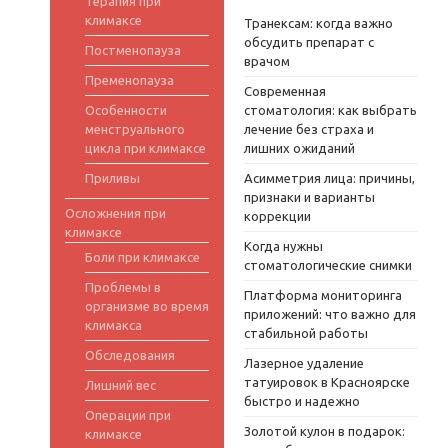
Терапия при
климаксе
Транексам: когда важно
обсудить препарат с
Постменопауза
врачом
Пременопауза
Современная
Особенности
стоматология: как выбрать
менструального
лечение без страха и
цикла при климаксе
лишних ожиданий
Приливы
Асимметрия лица: причины,
признаки и варианты
Осложнения при
коррекции
климаксе
Когда нужны
Боли при климаксе
стоматологические снимки
Проблемы в
Платформа мониторинга
организме во время
приложений: что важно для
климакса
стабильной работы
Обследования
Лазерное удаление
татуировок в Красноярске
Лишний вес
быстро и надежно
Операции при
Золотой кулон в подарок:
климаксе