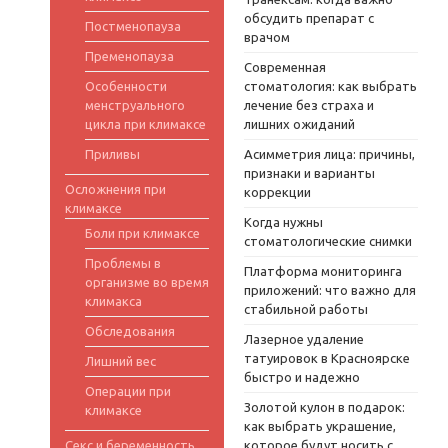
обсудить препарат с
Постменопауза
врачом
Пременопауза
Современная
Особенности
стоматология: как выбрать
менструального
лечение без страха и
цикла при климаксе
лишних ожиданий
Приливы
Асимметрия лица: причины,
признаки и варианты
Осложнения при
коррекции
климаксе
Когда нужны
Боли при климаксе
стоматологические снимки
Проблемы в
Платформа мониторинга
организме во время
приложений: что важно для
климакса
стабильной работы
Обследования
Лазерное удаление
татуировок в Красноярске
Лишний вес
быстро и надежно
Операции при
Золотой кулон в подарок:
климаксе
как выбрать украшение,
Секс и беременность
которое будут носить с