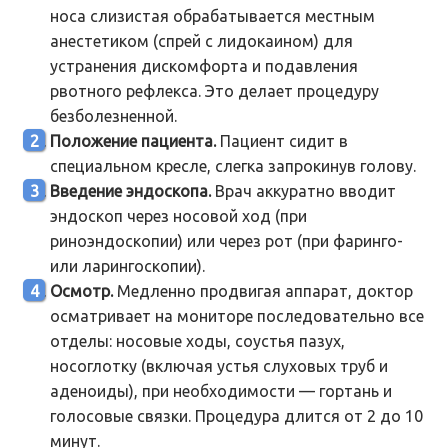
носа слизистая обрабатывается местным
анестетиком (спрей с лидокаином) для
устранения дискомфорта и подавления
рвотного рефлекса. Это делает процедуру
безболезненной.
Положение пациента.
Пациент сидит в
специальном кресле, слегка запрокинув голову.
Введение эндоскопа.
Врач аккуратно вводит
эндоскоп через носовой ход (при
риноэндоскопии) или через рот (при фаринго-
или ларингоскопии).
Осмотр.
Медленно продвигая аппарат, доктор
осматривает на мониторе последовательно все
отделы: носовые ходы, соустья пазух,
носоглотку (включая устья слуховых труб и
аденоиды), при необходимости — гортань и
голосовые связки. Процедура длится от 2 до 10
минут.