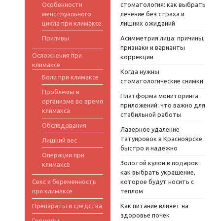
Особенности
стоматология: как выбрать
менструального
лечение без страха и
цикла при климаксе
лишних ожиданий
Приливы
Асимметрия лица: причины,
признаки и варианты
Осложнения при
коррекции
климаксе
Когда нужны
Боли при климаксе
стоматологические снимки
Проблемы в
Платформа мониторинга
организме во время
приложений: что важно для
климакса
стабильной работы
Обследования
Лазерное удаление
татуировок в Красноярске
Лишний вес
быстро и надежно
Операции при
Золотой кулон в подарок:
климаксе
как выбрать украшение,
Секс и беременность
которое будут носить с
при климаксе
теплом
Препараты и средства
Как питание влияет на
здоровье почек
Гормоны