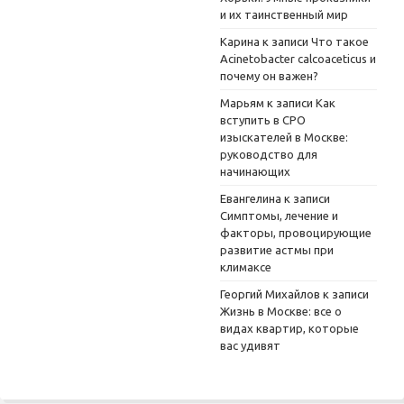
и их таинственный мир
Карина
к записи
Что такое
Acinetobacter calcoaceticus и
почему он важен?
Марьям
к записи
Как
вступить в СРО
изыскателей в Москве:
руководство для
начинающих
Евангелина
к записи
Симптомы, лечение и
факторы, провоцирующие
развитие астмы при
климаксе
Георгий Михайлов
к записи
Жизнь в Москве: все о
видах квартир, которые
вас удивят