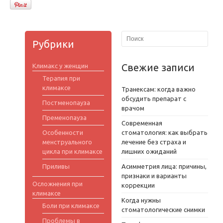
Рубрики
Свежие записи
Климакс у женщин
Терапия при
климаксе
Транексам: когда важно
обсудить препарат с
Постменопауза
врачом
Пременопауза
Современная
Особенности
стоматология: как выбрать
менструального
лечение без страха и
цикла при климаксе
лишних ожиданий
Приливы
Асимметрия лица: причины,
признаки и варианты
Осложнения при
коррекции
климаксе
Когда нужны
Боли при климаксе
стоматологические снимки
Проблемы в