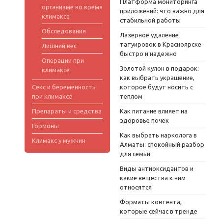
Платформа мониторинга
организме во время
приложений: что важно для
климакса
стабильной работы
Обследования
Лазерное удаление
татуировок в Красноярске
Лишний вес
быстро и надежно
Операции при
Золотой кулон в подарок:
климаксе
как выбрать украшение,
Секс и беременность
которое будут носить с
при климаксе
теплом
Препараты и средства
Как питание влияет на
здоровье почек
Гормоны
Как выбрать нарколога в
Климакс у мужчин
Алматы: спокойный разбор
для семьи
Виды антиоксидантов и
какие вещества к ним
относятся
Форматы контента,
которые сейчас в тренде