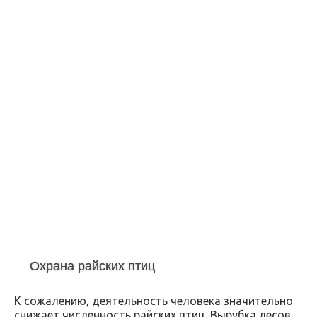
Охрана райских птиц
К сожалению, деятельность человека значительно
снижает численность райских птиц. Вырубка лесов,