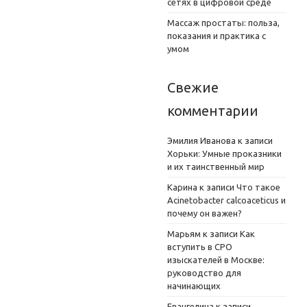
сетях в цифровой среде
Массаж простаты: польза,
показания и практика с
умом
Свежие
комментарии
Эмилия Иванова
к записи
Хорьки: Умные проказники
и их таинственный мир
Карина
к записи
Что такое
Acinetobacter calcoaceticus и
почему он важен?
Марьям
к записи
Как
вступить в СРО
изыскателей в Москве:
руководство для
начинающих
Евангелина
к записи