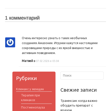
1 комментарий
Очень интересно узнать о таких необычных
созданиях Амазонии. Игрунки кажутся настоящими
сокровищами природы с их яркой внешностью и
активным поведением.
Матвей
в
07.02.2026 в 05:04
Рубрики
Свежие записи
Климакс у женщин
Терапия при
климаксе
Транексам: когда важно
обсудить препарат с
Постменопауза
врачом