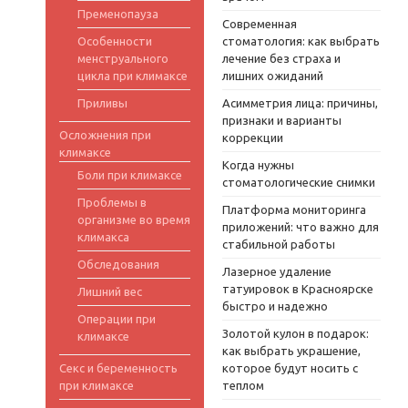
Пременопауза
Современная
Особенности
стоматология: как выбрать
менструального
лечение без страха и
цикла при климаксе
лишних ожиданий
Приливы
Асимметрия лица: причины,
признаки и варианты
Осложнения при
коррекции
климаксе
Когда нужны
Боли при климаксе
стоматологические снимки
Проблемы в
Платформа мониторинга
организме во время
приложений: что важно для
климакса
стабильной работы
Обследования
Лазерное удаление
татуировок в Красноярске
Лишний вес
быстро и надежно
Операции при
Золотой кулон в подарок:
климаксе
как выбрать украшение,
Секс и беременность
которое будут носить с
при климаксе
теплом