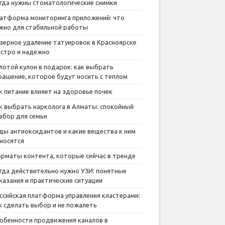
гда нужны стоматологические снимки
атформа мониторинга приложений: что
жно для стабильной работы
зерное удаление татуировок в Красноярске
стро и надежно
лотой кулон в подарок: как выбрать
рашение, которое будут носить с теплом
к питание влияет на здоровье почек
к выбрать нарколога в Алматы: спокойный
збор для семьи
ды антиоксидантов и какие вещества к ним
носятся
рматы контента, которые сейчас в тренде
гда действительно нужно УЗИ: понятные
казания и практические ситуации
ссийская платформа управления кластерами:
к сделать выбор и не пожалеть
обенности продвижения каналов в