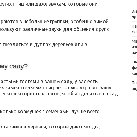
ругих птиц или даже звукам, которые они
Эм
пр
раются в небольшие группки, особенно зимой.
Ка
ользуют различные звуки для общения друг с
ca
Ма
гнездиться в дуплах деревьев или в
из
на
Ев
ему саду?
фа
кл
астыми гостями в вашем саду, у вас есть
Ге
их замечательных птиц не только украсит вашу
ви
 несколько простых шагов, чтобы сделать ваш сад
сколько кормушек с семенами, лучше всего
старники и деревья, которые дают ягоды,