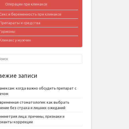
Операции при климаксе
Секс и беременность при климаксе
Препараты и средства
Гормоны
Климакс у мужчин
вежие записи
анексам: когда важно обсудить препарат с
ачом
временная стоматология: как выбрать
чение без страха и лишних ожиданий
имметрия лица: причины, признаки и
рианты коррекции