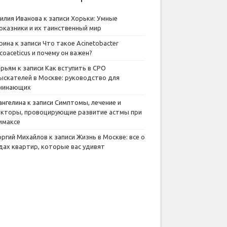
илия Иванова
к записи
Хорьки: Умные
оказники и их таинственный мир
рина
к записи
Что такое Acinetobacter
lcoaceticus и почему он важен?
рьям
к записи
Как вступить в СРО
ыскателей в Москве: руководство для
чинающих
ангелина
к записи
Симптомы, лечение и
кторы, провоцирующие развитие астмы при
имаксе
оргий Михайлов
к записи
Жизнь в Москве: все о
дах квартир, которые вас удивят