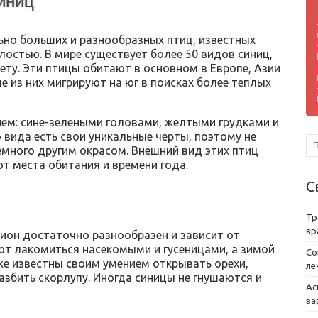
синиц
ьно больших и разнообразных птиц, известных
остью. В мире существует более 50 видов синиц,
ету. Эти птицы обитают в основном в Европе, Азии
е из них мигрируют на юг в поисках более теплых
ием: сине-зелеными головами, желтыми грудками и
 вида есть свои уникальные черты, поэтому не
немного другим окрасом. Внешний вид этих птиц
т места обитания и времени года.
С
Тр
вр
ион достаточно разнообразен и зависит от
ют лакомиться насекомыми и гусеницами, а зимой
Со
кже известны своим умением открывать орехи,
ле
збить скорлупу. Иногда синицы не гнушаются и
Ас
ва