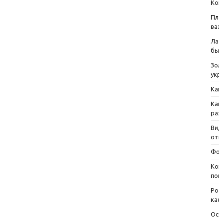
Ко
Пл
ва
Ла
бы
Зо
ук
Ка
Ка
ра
Ви
от
Фо
Ко
по
Ро
ка
Ос