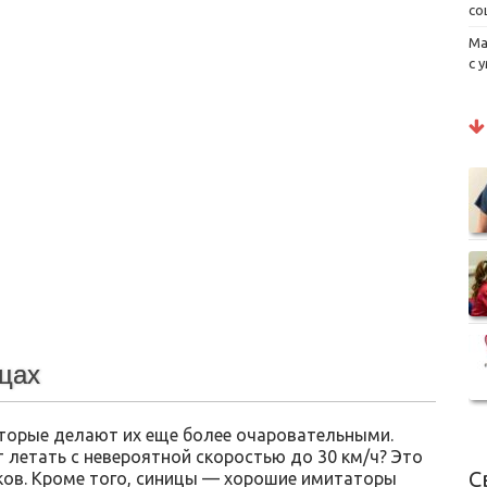
со
Ма
с 
цах
торые делают их еще более очаровательными.
т летать с невероятной скоростью до 30 км/ч? Это
С
ков. Кроме того, синицы — хорошие имитаторы