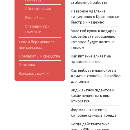
стабильной работы
Обследования
Лазерное удаление
татуировок в Красноярске
Лишний вес
быстро и надежно
Операции при
Золотой кулон в подарок:
климаксе
как выбрать украшение,
Секс и беременность
которое будут носить с
при климаксе
теплом
Препараты и средства
Как питание влияет на
здоровье почек
Гормоны
Как выбрать нарколога в
Климакс у мужчин
Алматы: спокойный разбор
для семьи
Виды антиоксидантов и
какие вещества к ним
относятся
Форматы контента,
которые сейчас в тренде
Когда действительно
нужно УЗИ: понятные