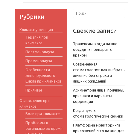
Рубрики
Свежие записи
Климакс у женщин
Терапия при
климаксе
Транексам: когда важно
обсудить препарат с
Постменопауза
врачом
Пременопауза
Современная
Особенности
стоматология: как выбрать
менструального
лечение без страха и
цикла при климаксе
лишних ожиданий
Приливы
Асимметрия лица: причины,
признаки и варианты
Осложнения при
коррекции
климаксе
Когда нужны
Боли при климаксе
стоматологические снимки
Проблемы в
Платформа мониторинга
организме во время
приложений: что важно для
климакса