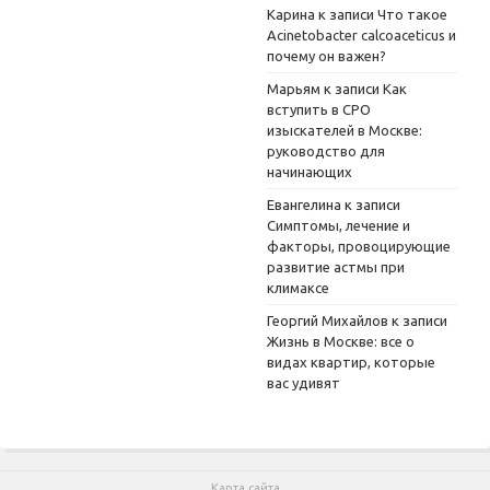
Карина
к записи
Что такое
Acinetobacter calcoaceticus и
почему он важен?
Марьям
к записи
Как
вступить в СРО
изыскателей в Москве:
руководство для
начинающих
Евангелина
к записи
Симптомы, лечение и
факторы, провоцирующие
развитие астмы при
климаксе
Георгий Михайлов
к записи
Жизнь в Москве: все о
видах квартир, которые
вас удивят
Карта сайта