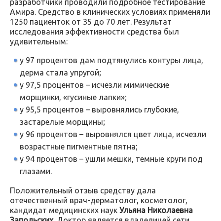
разработчики проводили подробное тестирование
Амира. Средство в клинических условиях применяли
1250 пациенток от 35 до 70 лет. Результат
исследования эффективности средства был
удивительным:
у 97 процентов дам подтянулись контуры лица,
дерма стала упругой;
у 97,5 процентов – исчезли мимические
морщинки, «гусиные лапки»;
у 95,5 процентов – выровнялись глубокие,
застарелые морщины;
у 96 процентов – выровнялся цвет лица, исчезли
возрастные пигментные пятна;
у 94 процентов – ушли мешки, темные круги под
глазами.
Положительный отзыв средству дала
отечественный врач-дерматолог, косметолог,
кандидат медицинских наук
Ульяна Николаевна
Запольских
. Доктор является владелицей сети