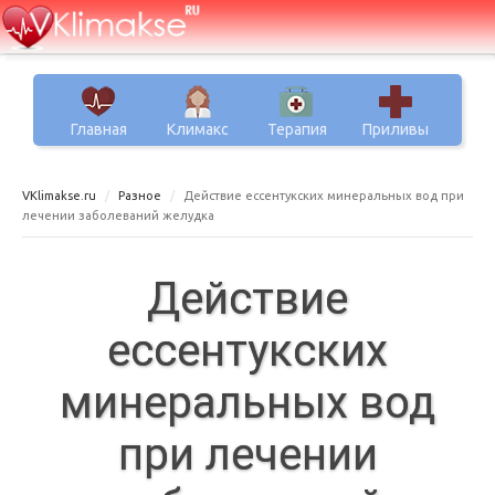
Главная
Климакс
Терапия
Приливы
VKlimakse.ru
Разное
Действие ессентукских минеральных вод при
лечении заболеваний желудка
Действие
ессентукских
минеральных вод
при лечении