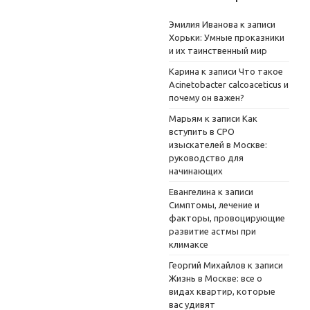
Эмилия Иванова
к записи
Хорьки: Умные проказники
и их таинственный мир
Карина
к записи
Что такое
Acinetobacter calcoaceticus и
почему он важен?
Марьям
к записи
Как
вступить в СРО
изыскателей в Москве:
руководство для
начинающих
Евангелина
к записи
Симптомы, лечение и
факторы, провоцирующие
развитие астмы при
климаксе
Георгий Михайлов
к записи
Жизнь в Москве: все о
видах квартир, которые
вас удивят