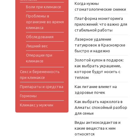
Когда нужны
Боли при климаксе
стоматологические снимки
Проблемы в
Платформа мониторинга
организме во время
приложений: что важно для
климакса
стабильной работы
Обследования
Лазерное удаление
татуировок в Красноярске
Лишний вес
быстро и надежно
Операции при
Золотой кулон в подарок:
климаксе
как выбрать украшение,
Секс и беременность
которое будут носить с
при климаксе
теплом
Препараты и средства
Как питание влияет на
здоровье почек
Гормоны
Как выбрать нарколога в
Климакс у мужчин
Алматы: спокойный разбор
для семьи
Виды антиоксидантов и
какие вещества к ним
относятся