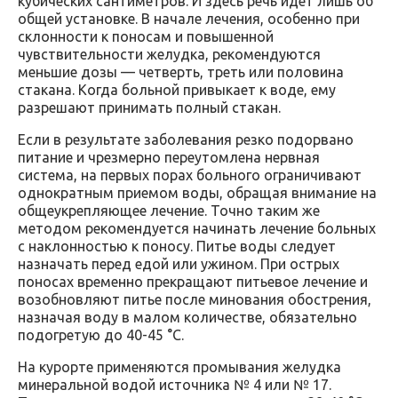
кубических сантиметров. И здесь речь идет лишь об
общей установке. В начале лечения, особенно при
склонности к поносам и повышенной
чувствительности желудка, рекомендуются
меньшие дозы — четверть, треть или половина
стакана. Когда больной привыкает к воде, ему
разрешают принимать полный стакан.
Если в результате заболевания резко подорвано
питание и чрезмерно переутомлена нервная
система, на первых порах больного ограничивают
однократным приемом воды, обращая внимание на
общеукрепляющее лечение. Точно таким же
методом рекомендуется начинать лечение больных
с наклонностью к поносу. Питье воды следует
назначать перед едой или ужином. При острых
поносах временно прекращают питьевое лечение и
возобновляют питье после минования обострения,
назначая воду в малом количестве, обязательно
подогретую до 40-45 °C.
На курорте применяются промывания желудка
минеральной водой источника № 4 или № 17.