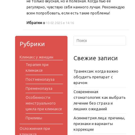
не только вкусная, но и полезная. Когда пью её
регулярно, чувствую себя намного лучше. Рекомендую
всем попробовать, если есть такие проблемы!
Ибрагим
в
10.02.2025 в 14:16
Рубрики
Свежие записи
Климакс у женщин
Терапия при
климаксе
Транексам: когда важно
обсудить препарат с
Постменопауза
врачом
Пременопауза
Современная
Особенности
стоматология: как выбрать
менструального
лечение без страха и
цикла при климаксе
лишних ожиданий
Приливы
Асимметрия лица: причины,
признаки и варианты
Осложнения при
коррекции
климаксе