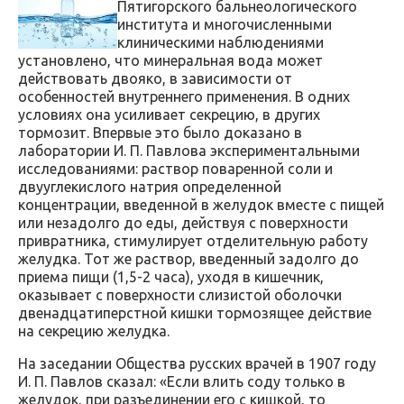
Пятигорского бальнеологического
института и многочисленными
клиническими наблюдениями
установлено, что минеральная вода может
действовать двояко, в зависимости от
особенностей внутреннего применения. В одних
условиях она усиливает секрецию, в других
тормозит. Впервые это было доказано в
лаборатории И. П. Павлова экспериментальными
исследованиями: раствор поваренной соли и
двууглекислого натрия определенной
концентрации, введенной в желудок вместе с пищей
или незадолго до еды, действуя с поверхности
привратника, стимулирует отделительную работу
желудка. Тот же раствор, введенный задолго до
приема пищи (1,5-2 часа), уходя в кишечник,
оказывает с поверхности слизистой оболочки
двенадцатиперстной кишки тормозящее действие
на секрецию желудка.
На заседании Общества русских врачей в 1907 году
И. П. Павлов сказал: «Если влить соду только в
желудок, при разъединении его с кишкой, то