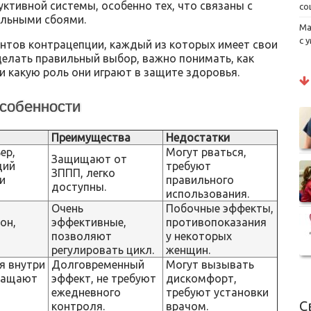
ктивной системы, особенно тех, что связаны с
со
альными сбоями.
Ма
с 
нтов контрацепции, каждый из которых имеет свои
делать правильный выбор, важно понимать, как
 какую роль они играют в защите здоровья.
особенности
Преимущества
Недостатки
ер,
Могут рваться,
Защищают от
щий
требуют
ЗППП, легко
и
правильного
доступны.
использования.
Очень
Побочные эффекты,
он,
эффективные,
противопоказания
позволяют
у некоторых
регулировать цикл.
женщин.
я внутри
Долговременный
Могут вызывать
ращают
эффект, не требуют
дискомфорт,
ежедневного
требуют установки
С
контроля.
врачом.