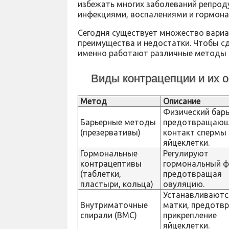
избежать многих заболеваний репроду
инфекциями, воспалениями и гормон
Сегодня существует множество вариа
преимущества и недостатки. Чтобы с
именно работают различные методы и
Виды контрацепции и их 
Метод
Описание
Физический барь
Барьерные методы
предотвращаю
(презервативы)
контакт спермы 
яйцеклетки.
Гормональные
Регулируют
контрацептивы
гормональный ф
(таблетки,
предотвращая
пластыри, кольца)
овуляцию.
Устанавливаютс
Внутриматочные
матки, предотв
спирали (ВМС)
прикрепление
яйцеклетки.