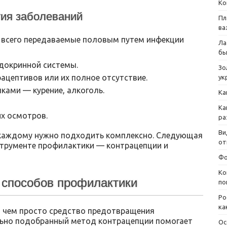
Ко
ия заболеваний
Пл
ва
 всего передаваемые половым путем инфекции
Ла
бы
докринной системы.
Зо
ацептивов или их полное отсутствие.
ук
ами — курение, алкоголь.
Ка
Ка
х осмотров.
ра
Ви
 каждому нужно подходить комплексно. Следующая
от
нструменте профилактики — контрацепции и
Фо
Ко
з способов профилактики
по
Ро
ка
, чем просто средство предотвращения
льно подобранный метод контрацепции помогает
Ос