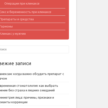
Операции при климаксе
Секс и беременность при климаксе
Препараты и средства
Гормоны
Климакс у мужчин
вежие записи
анексам: когда важно обсудить препарат с
ачом
временная стоматология: как выбрать
чение без страха и лишних ожиданий
имметрия лица: причины, признаки и
рианты коррекции