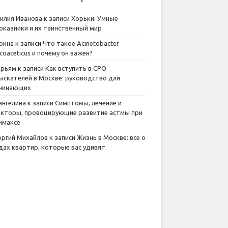
илия Иванова
к записи
Хорьки: Умные
оказники и их таинственный мир
рина
к записи
Что такое Acinetobacter
lcoaceticus и почему он важен?
рьям
к записи
Как вступить в СРО
ыскателей в Москве: руководство для
чинающих
ангелина
к записи
Симптомы, лечение и
кторы, провоцирующие развитие астмы при
имаксе
оргий Михайлов
к записи
Жизнь в Москве: все о
дах квартир, которые вас удивят