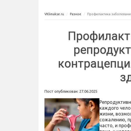
VKlimakse.ru
Разное
Профилактика заболеваний
Профилакт
репродукт
контрацепци
з
Пост опубликован: 27.06.2025
Репродуктивн
каждого чело
жизни, возмо
сожалению, п
часто, и про