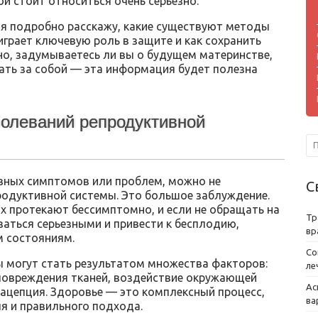
ой стоит относиться очень серьезно.
е я подробно расскажу, какие существуют методы
грает ключевую роль в защите и как сохранить
но, задумываетесь ли вы о будущем материнстве,
вать за собой — эта информация будет полезна
олеваний репродуктивной
явных симптомов или проблем, можно не
С
родуктивной системы. Это большое заблуждение.
х протекают бессимптомно, и если не обращать на
Тр
заться серьезными и привести к бесплодию,
вр
м состояниям.
Со
 могут стать результатом множества факторов:
ле
повреждения тканей, воздействие окружающей
Ас
рацепция. Здоровье — это комплексный процесс,
ва
я и правильного подхода.