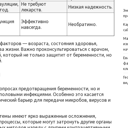
вуляции,
Не требуют
Низкая надежность.
тод.
лекарств.
Эм
пр
ункция
Эффективно
Необратимо.
Ка
навсегда.
ca
Ма
факторов — возраста, состояния здоровья,
из
за жизни. Важно проконсультироваться с врачом,
на
 который не только защитит от беременности, но
Ев
.
фа
кл
и
Ге
ви
вопросах предотвращения беременности, но и
 половыми инфекциями. Особенно это касается
ческий барьер для передачи микробов, вирусов и
стемы имеют ярко выраженные осложнения,
процессы, которые могут затронуть другие органы
ных методов наряду с другими контрацептивными