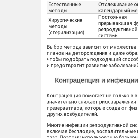
Естественные
Отслеживание о
методы
календарный ме
Постоянная
Хирургические
прерывающая ф
методы
репродуктивной
(стерилизация)
системы.
Выбор метода зависит от множества 
планов на деторождение и даже обра
чтобы подобрать подходящий способ,
и предотвратит развитие заболеваний
Контрацепция и инфекци
Контрацепция помогает не только в 
значительно снижает риск заражения
презервативов, которые создают физи
других возбудителей.
Многие инфекции репродуктивной си
включая бесплодие, воспалительные 
таза. Поэтому использование барьер