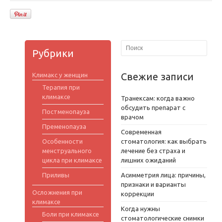
Рубрики
Свежие записи
Климакс у женщин
Терапия при
климаксе
Транексам: когда важно
обсудить препарат с
Постменопауза
врачом
Пременопауза
Современная
Особенности
стоматология: как выбрать
менструального
лечение без страха и
цикла при климаксе
лишних ожиданий
Приливы
Асимметрия лица: причины,
признаки и варианты
Осложнения при
коррекции
климаксе
Когда нужны
Боли при климаксе
стоматологические снимки