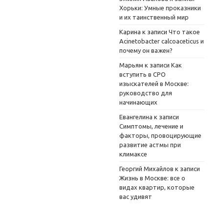
Хорьки: Умные проказники
и их таинственный мир
Карина
к записи
Что такое
Acinetobacter calcoaceticus и
почему он важен?
Марьям
к записи
Как
вступить в СРО
изыскателей в Москве:
руководство для
начинающих
Евангелина
к записи
Симптомы, лечение и
факторы, провоцирующие
развитие астмы при
климаксе
Георгий Михайлов
к записи
Жизнь в Москве: все о
видах квартир, которые
вас удивят