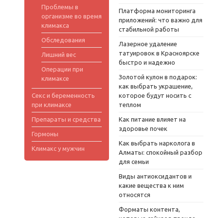
Проблемы в
Платформа мониторинга
организме во время
приложений: что важно для
климакса
стабильной работы
Обследования
Лазерное удаление
татуировок в Красноярске
Лишний вес
быстро и надежно
Операции при
Золотой кулон в подарок:
климаксе
как выбрать украшение,
Секс и беременность
которое будут носить с
при климаксе
теплом
Препараты и средства
Как питание влияет на
здоровье почек
Гормоны
Как выбрать нарколога в
Климакс у мужчин
Алматы: спокойный разбор
для семьи
Виды антиоксидантов и
какие вещества к ним
относятся
Форматы контента,