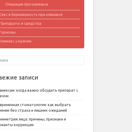
Операции при климаксе
Секс и беременность при климаксе
Препараты и средства
Гормоны
Климакс у мужчин
вежие записи
анексам: когда важно обсудить препарат с
ачом
временная стоматология: как выбрать
чение без страха и лишних ожиданий
имметрия лица: причины, признаки и
рианты коррекции