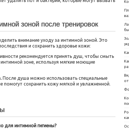
ет удалить пот и бактерии, которые могут вызвать
Ко
Пл
ва
имной зоной после тренировок
Ла
бы
Зо
уделить внимание уходу за интимной зоной. Это
ук
оследствия и сохранить здоровье кожи:
Ка
ивности рекомендуется принять душ, чтобы смыть
Ка
е интимной зоне, используя мягкие моющие
ра
Ви
.
После душа можно использовать специальные
от
е помогут сохранить кожу мягкой и увлажненной.
Фо
Ко
по
сы
Ро
ка
о для интимной гигиены?
Ос