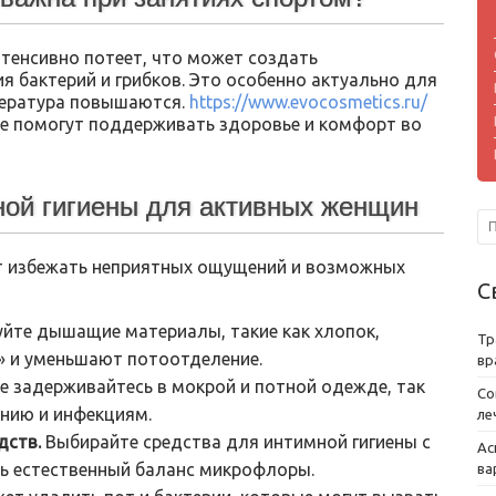
нтенсивно потеет, что может создать
 бактерий и грибков. Это особенно актуально для
пература повышаются.
https://www.evocosmetics.ru/
ые помогут поддерживать здоровье и комфорт во
ой гигиены для активных женщин
 избежать неприятных ощущений и возможных
С
йте дышащие материалы, такие как хлопок,
Тр
 и уменьшают потоотделение.
вр
е задерживайтесь в мокрой и потной одежде, так
Со
ению и инфекциям.
ле
дств.
Выбирайте средства для интимной гигиены с
Ас
ь естественный баланс микрофлоры.
ва