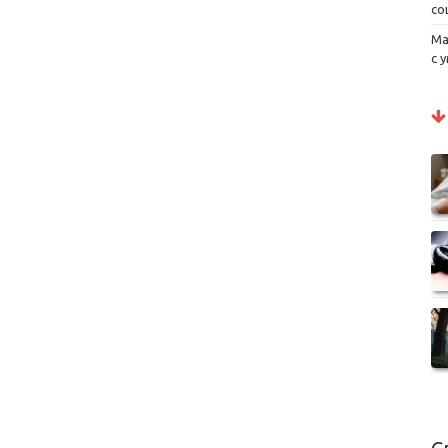
со
Ма
с 