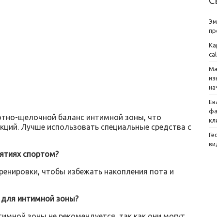
С
Эм
пр
Ка
ca
Ма
из
на
Ев
фа
тно-щелочной баланс интимной зоны, что
кл
кций. Лучше использовать специальные средства с
Ге
ви
нятиях спортом?
ренировки, чтобы избежать накопления пота и
 для интимной зоны?
имной зоны не рекомендуется, так как они могут