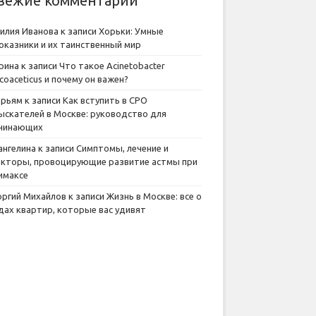
вежие комментарии
илия Иванова
к записи
Хорьки: Умные
оказники и их таинственный мир
рина
к записи
Что такое Acinetobacter
lcoaceticus и почему он важен?
рьям
к записи
Как вступить в СРО
ыскателей в Москве: руководство для
чинающих
ангелина
к записи
Симптомы, лечение и
кторы, провоцирующие развитие астмы при
имаксе
оргий Михайлов
к записи
Жизнь в Москве: все о
дах квартир, которые вас удивят